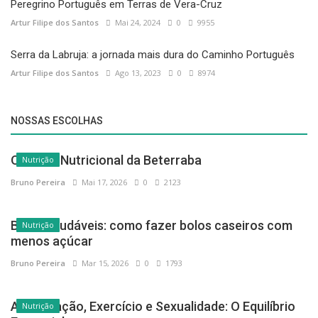
Peregrino Português em Terras de Vera-Cruz
Artur Filipe dos Santos
Mai 24, 2024
0
9955
Serra da Labruja: a jornada mais dura do Caminho Português
Artur Filipe dos Santos
Ago 13, 2023
0
8974
NOSSAS ESCOLHAS
O Poder Nutricional da Beterraba
Nutrição
Bruno Pereira
Mai 17, 2026
0
2123
Bolos saudáveis: como fazer bolos caseiros com
Nutrição
menos açúcar
Bruno Pereira
Mar 15, 2026
0
1793
Alimentação, Exercício e Sexualidade: O Equilíbrio
Nutrição