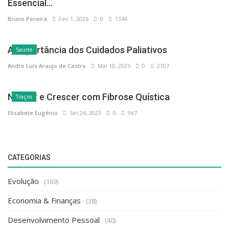
Essencial...
Bruno Pereira
Fev 1, 2026
0
1344
A Importância dos Cuidados Paliativos
Saúde
Andre Luis Araujo de Castro
Mai 10, 2025
0
2107
Nascer e Crescer com Fibrose Quística
Traços
Elisabete Eugénio
Set 24, 2023
0
967
CATEGORIAS
Evolução
(169)
Economia & Finanças
(38)
Desenvolvimento Pessoal
(40)