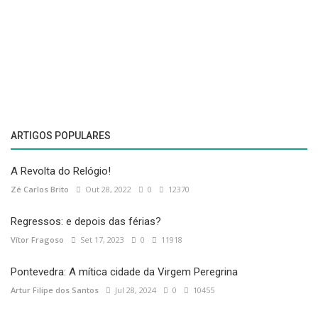
Draft World Magazine e viaja com confiança! ✈️
Reserva já!
ARTIGOS POPULARES
A Revolta do Relógio!
Zé Carlos Brito
Out 28, 2022
0
12370
Regressos: e depois das férias?
Vítor Fragoso
Set 17, 2023
0
11918
Pontevedra: A mítica cidade da Virgem Peregrina
Artur Filipe dos Santos
Jul 28, 2024
0
10455