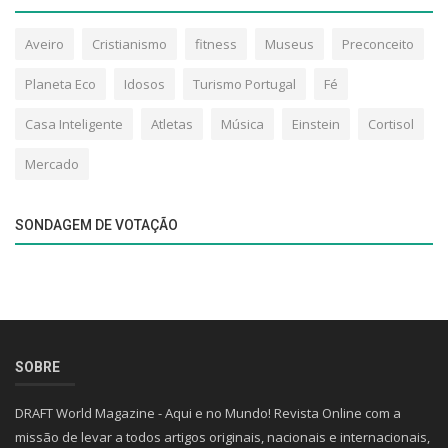
Aveiro
Cristianismo
fitness
Museus
Preconceito
Planeta Eco
Idosos
Turismo Portugal
Fé
Casa Inteligente
Atletas
Música
Einstein
Cortisol
Mercado
SONDAGEM DE VOTAÇÃO
SOBRE
DRAFT World Magazine - Aqui e no Mundo! Revista Online com a
missão de levar a todos artigos originais, nacionais e internacionais,