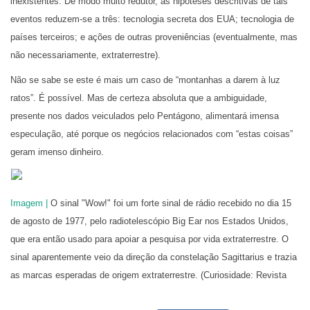
inexistentes. De modo muito redutor, as hipóteses descritivas de tais
eventos reduzem-se a três: tecnologia secreta dos EUA; tecnologia de
países terceiros; e ações de outras proveniências (eventualmente, mas
não necessariamente, extraterrestre).
Não se sabe se este é mais um caso de “montanhas a darem à luz
ratos”. É possível. Mas de certeza absoluta que a ambiguidade,
presente nos dados veiculados pelo Pentágono, alimentará imensa
especulação, até porque os negócios relacionados com “estas coisas”
geram imenso dinheiro.
Imagem |
O sinal "Wow!" foi um forte sinal de rádio recebido no dia 15
de agosto de 1977, pelo radiotelescópio Big Ear nos Estados Unidos,
que era então usado para apoiar a pesquisa por vida extraterrestre. O
sinal aparentemente veio da direção da constelação Sagittarius e trazia
as marcas esperadas de origem extraterrestre. (Curiosidade: Revista
Astronomy)