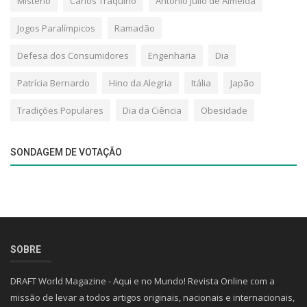
Mistério
Carlos Traquino
António Júlio de Almeida
Jogos Paralímpicos
Ramadão
Defesa dos Consumidores
Engenharia
Dia
Patrícia Bernardo
Hino da Alegria
Itália
Japão
Tradições Populares
Dia da Ciência
Obesidade
SONDAGEM DE VOTAÇÃO
SOBRE
DRAFT World Magazine - Aqui e no Mundo! Revista Online com a
missão de levar a todos artigos originais, nacionais e internacionais,