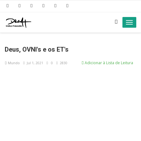
Toggl
navig
Deus, OVNI's e os ET's
Adicionar à Lista de Leitura
Mundo
Jul 1, 2021
0
2830