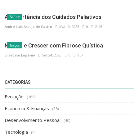
A Importância dos Cuidados Paliativos
Saúde
Andre Luis Araujo de Castro
Mai 10, 2025
0
2103
Nascer e Crescer com Fibrose Quística
Traços
Elisabete Eugénio
Set 24, 2023
0
967
CATEGORIAS
Evolução
(169)
Economia & Finanças
(38)
Desenvolvimento Pessoal
(40)
Tecnologia
(4)