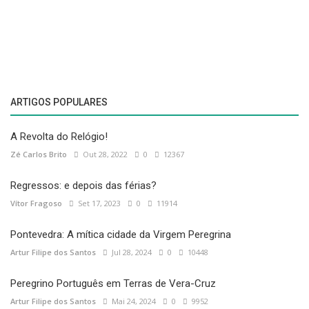
ultimamente em Deus, e, assim, devem ser festivamente
comemoradas com humildade, curiosidade, ousadia e respeito.
Autor |
Alexandre Freire Duarte - Docente e Investigador de teologia na
Universidade Católica Portuguesa.
Fotografia |
Juantiagues
ARTIGOS POPULARES
A Revolta do Relógio!
Zé Carlos Brito
Out 28, 2022
0
12367
Regressos: e depois das férias?
Vítor Fragoso
Set 17, 2023
0
11914
Pontevedra: A mítica cidade da Virgem Peregrina
Artur Filipe dos Santos
Jul 28, 2024
0
10448
Peregrino Português em Terras de Vera-Cruz
Artur Filipe dos Santos
Mai 24, 2024
0
9952