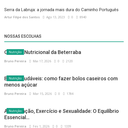
Serra da Labruja: a jornada mais dura do Caminho Português
Artur Filipe dos Santos
Ago 13, 2023
0
8940
NOSSAS ESCOLHAS
O Poder Nutricional da Beterraba
Nutrição
Bruno Pereira
Mai 17, 2026
0
2120
Bolos saudáveis: como fazer bolos caseiros com
Nutrição
menos açúcar
Bruno Pereira
Mar 15, 2026
0
1784
Alimentação, Exercício e Sexualidade: O Equilíbrio
Nutrição
Essencial...
Bruno Pereira
Fev 1, 2026
0
1339