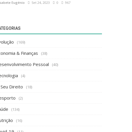
isabete Eugénio
Set 24, 2023
0
967
ATEGORIAS
volução
(169)
conomia & Finanças
(38)
esenvolvimento Pessoal
(40)
ecnologia
(4)
 Seu Direito
(18)
esporto
(2)
aúde
(134)
utrição
(16)
ovid-19
(11)