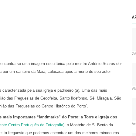
A
Zé
o, encontra-se uma imagem escultórica pelo mestre António Soares dos
da por um santeiro da Maia, colocada após a morte do seu autor
Ví
 caracterizada pela sua igreja e padroeiro (a). Uma das mais
União das Freguesias de Cedofeita, Santo Ildefonso, Sé, Miragaia, São
ião das Freguesias do Centro Histórico do Porto”.
s mais importantes “landmarks” do Porto: a Torre e Igreja dos
Ar
nte Centro Português de Fotografia)
, o Mosteiro de S. Bento da
 nesta freguesia que podemos encontrar um dos melhores miradouros