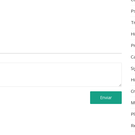
Ps
T
Hi
Pr
C
S
H
C
Enviar
M
P
R