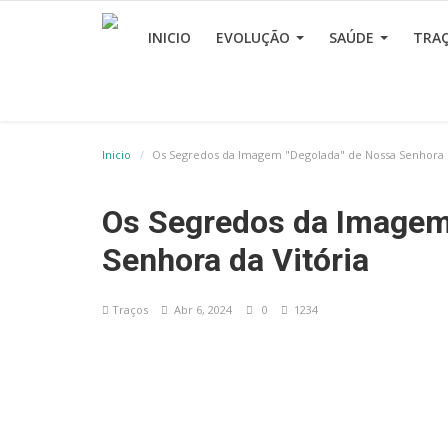
INICIO
EVOLUÇÃO
SAÚDE
TRA
Inicio
Os Segredos da Imagem "Degolada" de Nossa Senhora d
Os Segredos da Imagem
Senhora da Vitória
Traços
Abr 6, 2024
0
1234