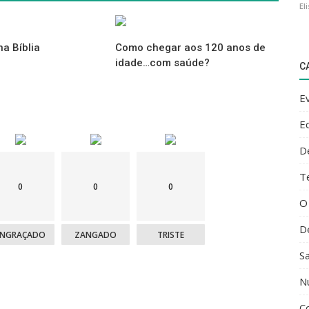
El
na Bíblia
Como chegar aos 120 anos de
idade…com saúde?
..
C
E
E
D
T
0
0
0
O
D
ENGRAÇADO
ZANGADO
TRISTE
S
u alojamento com o Selo Draft World Magazine e descubra o mundo
N
C