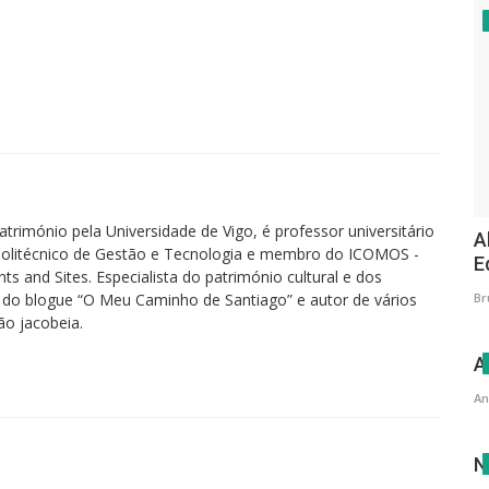
mestre (que se suicidou), em 1889, os detratores da imagem não
, nomeadamente o rosto da padroeira, mais “celestial”. Assim, a
 encomendado a intervenção a um santeiro da Maia. O artífice maiato
 anterior. Segundo algumas fontes, terá também retocado as vestes
o, 40 tostões pelo serviço. Quando a verdade veio ao de cima, foram
confraria por tão grave crime de “lesa-arte”.
ltar da capela-mor, a imagem de Nossa Senhora da Vitória, com o corpo
nteiro da Maia. Contudo, o rosto original da escultura ainda hoje se
imónio pela Universidade de Vigo, é professor universitário
A
uia da Vitória.
o Politécnico de Gestão e Tecnologia e membro do ICOMOS -
E
s and Sites. Especialista do património cultural e dos
gem original de Soares dos Reis, com a face de Nossa Senhora tal e
Br
 do blogue “O Meu Caminho de Santiago” e autor de vários
eu Nacional de Soares dos Reis, no Porto, onde se encontra o modelo
ão jacobeia.
a, que chegou a integrar a coleção do pintor Manuel Maria Lúcio, foi
A
barro intitulado 'Esboço para uma cariátide-candelabro" ao museu
An
es crónicas:
N