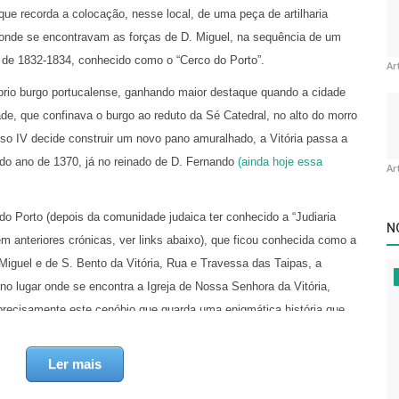
 que recorda a colocação, nesse local, de uma peça de artilharia
, onde se encontravam as forças de D. Miguel, na sequência de um
 de 1832-1834, conhecido como o “Cerco do Porto”.
Ar
róprio burgo portucalense, ganhando maior destaque quando a cidade
ade, que confinava o burgo ao reduto da Sé Catedral, no alto do morro
o IV decide construir um novo pano amuralhado, a Vitória passa a
a do ano de 1370, já no reinado de D. Fernando
(ainda hoje essa
Ar
ia do Porto (depois da comunidade judaica ter conhecido a “Judiaria
N
em anteriores crónicas, ver links abaixo), que ficou conhecida como a
 Miguel e de S. Bento da Vitória, Rua e Travessa das Taipas, a
no lugar onde se encontra a Igreja de Nossa Senhora da Vitória,
 precisamente este cenóbio que guarda uma enigmática história que
imo que, segundo alguns historiadores, se encontra relacionada com a
investigadores defenderem que a origem do nome alude a escaramuças
Ler mais
tória a cair para o lado das hostes cristãs)
.