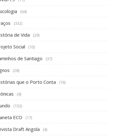
icologia
(64)
raços
(332)
stória de Vida
(29)
ojeto Social
(10)
aminhos de Santiago
(37)
ignos
(28)
istórias que o Porto Conta
(16)
rónicas
(4)
undo
(132)
laneta ECO
(17)
evista Draft Angola
(4)