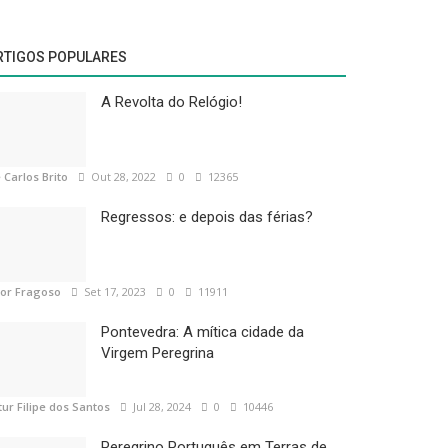
RTIGOS POPULARES
A Revolta do Relógio!
 Carlos Brito
Out 28, 2022
0
12365
Regressos: e depois das férias?
tor Fragoso
Set 17, 2023
0
11911
Pontevedra: A mítica cidade da
Virgem Peregrina
tur Filipe dos Santos
Jul 28, 2024
0
10446
Peregrino Português em Terras de