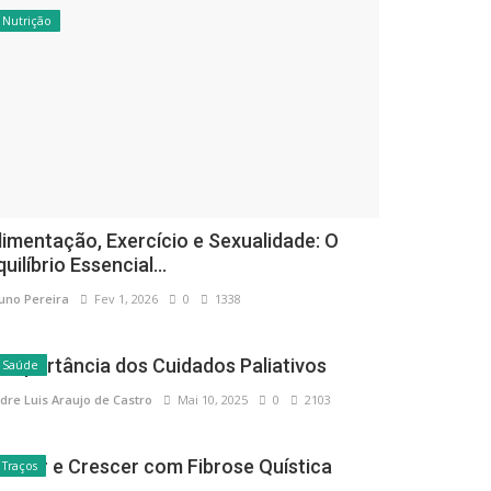
Nutrição
limentação, Exercício e Sexualidade: O
quilíbrio Essencial...
uno Pereira
Fev 1, 2026
0
1338
 Importância dos Cuidados Paliativos
Saúde
dre Luis Araujo de Castro
Mai 10, 2025
0
2103
ascer e Crescer com Fibrose Quística
Traços