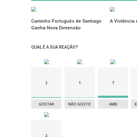
►
As Judiarias de Monchique e Nova do Olival
Caminho Português de Santiago
A Violência 
Ganha Nova Dimensão
Gostou do texto?
Deixe abaixo a sua reação e comentário.
QUAL É A SUA REAÇÃO?
Ver também |
Saberes e Sabores para a Vida
2
1
7
Como Economizar de forma inteligente?
GOSTAR
NÃO GOSTO
AMEI
Pronto para embarcar na próxima aventura?
Garanta se
connosco!
►
Reserve agora
2