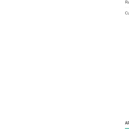
R
Cu
A