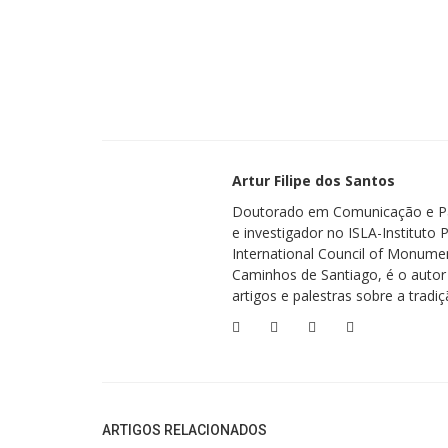
vivos, ninguém ousou profanar a obra. Depois da morte do 
tardaram em levar avante os intentos de tornar a escultura
confraria, na qual a igreja paroquial estaria a cargo, terá
optou por criar uma nova cabeça, “degolando” da imagem a
desta representação mariana, cobrando, no final do trabalh
muitos os intelectuais e artistas da cidade que criticaram a 
Ainda hoje se pode contemplar, no interior da igreja, no a
Artur Filipe dos Santos
desenhado por Soares dos Reis e a cabeça projetada pelo sa
Doutorado em Comunicação e Patr
preserva e encontra-se nas mãos dos responsáveis da paróq
e investigador no ISLA-Institut
International Council of Monument
Finalmente, fica a curiosidade: se desejar conhecer a ima
Caminhos de Santiago, é o autor
qual como o mestre a idealizou, basta deslocar-se ao Mus
artigos e palestras sobre a tradiç
em gesso da escultura original produzida pelo artista. A peç
doada (em conjunto com outra obra de Soares dos Reis, um 
pelo próprio artista plástico gaiense, em 1943.
Descubra a história das Judiarias do Porto nas seguint
ARTIGOS RELACIONADOS
►
As Judiarias da Cidade do Porto: 1º Capítulo