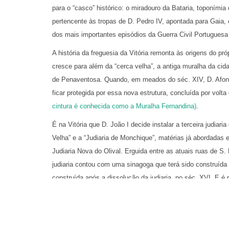
para o “casco” histórico: o miradouro da Bataria, toponímia
pertencente às tropas de D. Pedro IV, apontada para Gaia
dos mais importantes episódios da Guerra Civil Portuguesa
A história da freguesia da Vitória remonta às origens do p
cresce para além da “cerca velha”, a antiga muralha da cid
de Penaventosa. Quando, em meados do séc. XIV, D. Afons
ficar protegida por essa nova estrutura, concluída por volt
cintura é conhecida como a Muralha Fernandina)
.
É na Vitória que D. João I decide instalar a terceira judiar
Velha” e a “Judiaria de Monchique”, matérias já abordadas 
Judiaria Nova do Olival. Erguida entre as atuais ruas de S.
judiaria contou com uma sinagoga que terá sido construída 
construída após a dissolução da judiaria, no séc. XVI. E é
alude à imagem da padroeira da freguesia da Vitória
(topón
“vitória” dos cristãos sobre os judeus, apesar de outros 
entre os exércitos de Cristo e contingentes mouros, com a vi