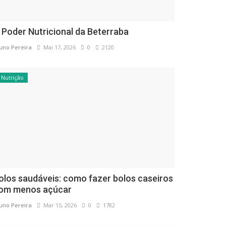
 Poder Nutricional da Beterraba
uno Pereira
Mai 17, 2026
0
2120
Nutrição
olos saudáveis: como fazer bolos caseiros
om menos açúcar
uno Pereira
Mar 15, 2026
0
1782