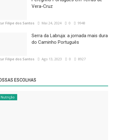
Vera-Cruz
tur Filipe dos Santos
Mai 24, 2024
0
9948
Serra da Labruja: a jornada mais dura
do Caminho Português
tur Filipe dos Santos
Ago 13, 2023
0
8927
OSSAS ESCOLHAS
Nutrição