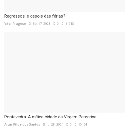
Regressos: e depois das férias?
Vítor Fragoso
Set 17, 2023
0
11918
Pontevedra: A mítica cidade da Virgem Peregrina
Artur Filipe dos Santos
Jul 28, 2024
0
10454