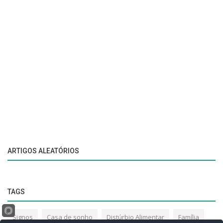
ARTIGOS ALEATÓRIOS
TAGS
Signos
Casa de sonho
Distúrbio Alimentar
Família