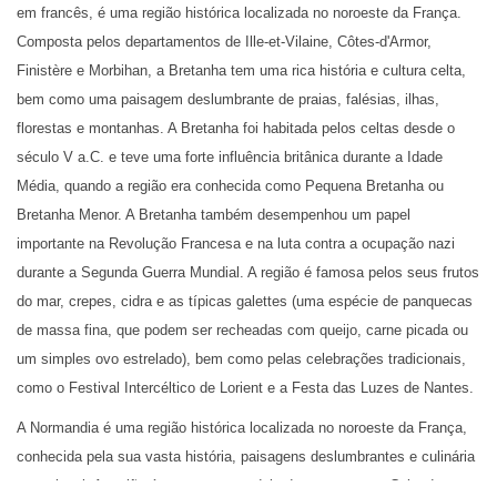
em francês, é uma região histórica localizada no noroeste da França.
Composta pelos departamentos de Ille-et-Vilaine, Côtes-d'Armor,
Finistère e Morbihan, a Bretanha tem uma rica história e cultura celta,
bem como uma paisagem deslumbrante de praias, falésias, ilhas,
florestas e montanhas. A Bretanha foi habitada pelos celtas desde o
século V a.C. e teve uma forte influência britânica durante a Idade
Média, quando a região era conhecida como Pequena Bretanha ou
Bretanha Menor. A Bretanha também desempenhou um papel
importante na Revolução Francesa e na luta contra a ocupação nazi
durante a Segunda Guerra Mundial. A região é famosa pelos seus frutos
do mar, crepes, cidra e as típicas galettes (uma espécie de panquecas
de massa fina, que podem ser recheadas com queijo, carne picada ou
um simples ovo estrelado), bem como pelas celebrações tradicionais,
como o Festival Intercéltico de Lorient e a Festa das Luzes de Nantes.
A Normandia é uma região histórica localizada no noroeste da França,
conhecida pela sua vasta história, paisagens deslumbrantes e culinária
excecional. A região é composta por dois departamentos: Calvados e