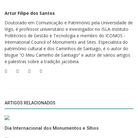
como outras instituições de ensino superior. A cidade também é
conhecida por sua cena musical vibrante, com muitos festivais de
Artur Filipe dos Santos
música, incluindo o Festival des Tombées de la Nuit.
Doutorado em Comunicação e Património pela Universidade de
Vigo, é professor universitário e investigador no ISLA-Instituto
Politécnico de Gestão e Tecnologia e membro do ICOMOS -
International Council of Monuments and Sites. Especialista do
Seguimos viagem, desta vez rumo a Saint-Malo, cidade portuária
património cultural e dos Caminhos de Santiago, é o autor do
localizada no noroeste da França, ainda em território bretão, na costa
blogue “O Meu Caminho de Santiago” e autor de vários artigos
do Canal da Mancha. A cidade é conhecida pelas suas muralhas
e palestras sobre a tradição jacobeia.
históricas, arquitetura de relevo e areais extensos, com destaque para
as praias de Bon-Secours e de Môle.
A cidade foi fundada no século XII como um porto fortificado. As
muralhas da cidade, construídas no século XVII, são um dos seus
principais pontos turísticos, oferecendo uma vista panorâmica do porto
ARTIGOS RELACIONADOS
e do mar. A cidade desempenha um papel importante nas batalhas
marítimas da França. Saint-Malo foi bombardeada durante a Segunda
Guerra Mundial, tendo sido cuidadosamente restaurada com o objetivo
Dia Internacional dos Monumentos e Sítios
de preservar o seu património histórico e arquitetónico.