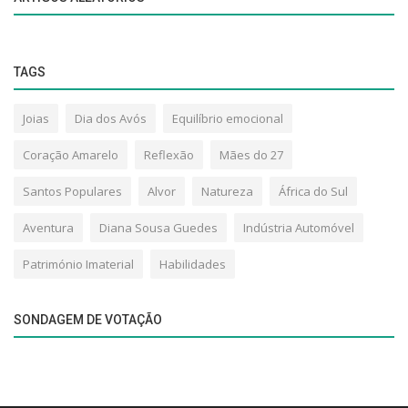
Joias
Dia dos Avós
Equilíbrio emocional
Coração Amarelo
Reflexão
Mães do 27
Santos Populares
Alvor
Natureza
África do Sul
Aventura
Diana Sousa Guedes
Indústria Automóvel
Património Imaterial
Habilidades
SONDAGEM DE VOTAÇÃO
SOBRE
DRAFT World Magazine - Aqui e no Mundo! Revista Online com a