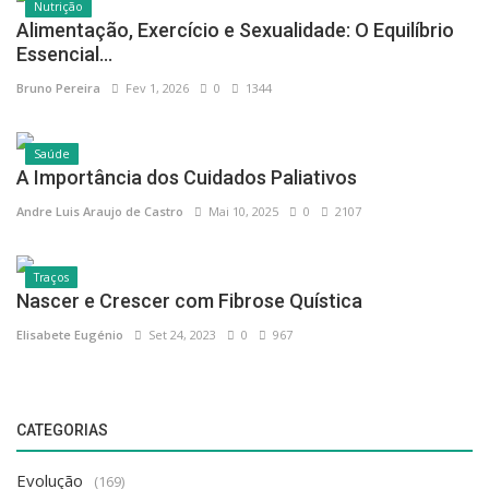
Bruno Pereira
Fev 1, 2026
0
1344
A Importância dos Cuidados Paliativos
Saúde
Andre Luis Araujo de Castro
Mai 10, 2025
0
2107
Nascer e Crescer com Fibrose Quística
Traços
Elisabete Eugénio
Set 24, 2023
0
967
CATEGORIAS
Evolução
(169)
Economia & Finanças
(38)
Desenvolvimento Pessoal
(40)