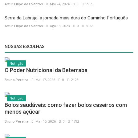
Artur Filipe dos Santos
Mai 24, 2024
0
9955
Serra da Labruja: a jornada mais dura do Caminho Português
Artur Filipe dos Santos
Ago 13, 2023
0
8965
NOSSAS ESCOLHAS
O Poder Nutricional da Beterraba
Nutrição
Bruno Pereira
Mai 17, 2026
0
2123
Bolos saudáveis: como fazer bolos caseiros com
Nutrição
menos açúcar
Bruno Pereira
Mar 15, 2026
0
1792
Alimentação, Exercício e Sexualidade: O Equilíbrio
Nutrição
Essencial...