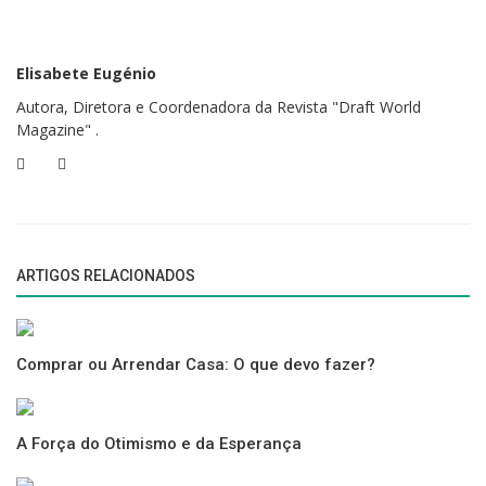
pagamento das suas dívidas, ou mesmo se já tiver prestações
atrasadas.
Elisabete Eugénio
Se o seu banco já tiver iniciado um processo judicial para recuperar os
Autora, Diretora e Coordenadora da Revista "Draft World
valores que tem em dívida, outra alternativa é recorrer a entidades que
Magazine" .
ajudam os devedores a elaborar um plano de pagamentos através de
negociação, conciliação ou mediação.
Fonte |
bportugal.pt/
ARTIGOS RELACIONADOS
Comprar ou Arrendar Casa: O que devo fazer?
A Força do Otimismo e da Esperança