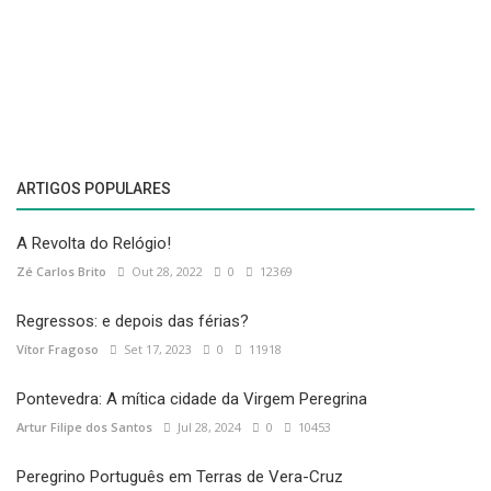
ARTIGOS POPULARES
A Revolta do Relógio!
Zé Carlos Brito
Out 28, 2022
0
12369
Regressos: e depois das férias?
Vítor Fragoso
Set 17, 2023
0
11918
Pontevedra: A mítica cidade da Virgem Peregrina
Artur Filipe dos Santos
Jul 28, 2024
0
10453
Peregrino Português em Terras de Vera-Cruz