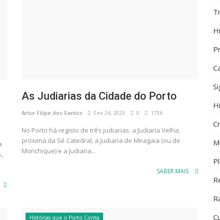
T
Hi
Pr
C
S
As Judiarias da Cidade do Porto
H
Artur Filipe dos Santos
Fev 24, 2023
0
1736
C
No Porto há registo de três judiarias: a Judiaria Velha,
próxima da Sé Catedral, a Judiaria de Miragaia (ou de
M
a
Monchique) e a Judiaria...
,
P
SABER MAIS
R
R
Cu
Histórias que o Porto Conta