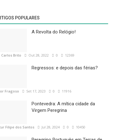
RTIGOS POPULARES
A Revolta do Relógio!
 Carlos Brito
Out 28, 2022
0
12369
Regressos: e depois das férias?
tor Fragoso
Set 17, 2023
0
11916
Pontevedra: A mítica cidade da
Virgem Peregrina
tur Filipe dos Santos
Jul 28, 2024
0
10450
Peregrino Português em Terras de