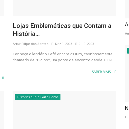
A
Lojas Emblemáticas que Contam a
História...
An
Artur Filipe dos Santos
Dez 9, 2023
0
2003
Conheça o lendário Café Ancora d’Ouro, carinhosamente
chamado de "Piolho", um ponto de encontro desde 1889.
SABER MAIS
Histórias que o Porto Conta
N
El