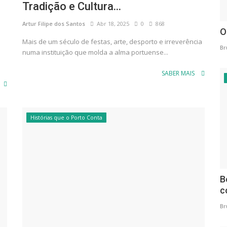
Tradição e Cultura...
Artur Filipe dos Santos
Abr 18, 2025
0
868
O
Mais de um século de festas, arte, desporto e irreverência
Br
numa instituição que molda a alma portuense...
SABER MAIS
Histórias que o Porto Conta
B
c
Br