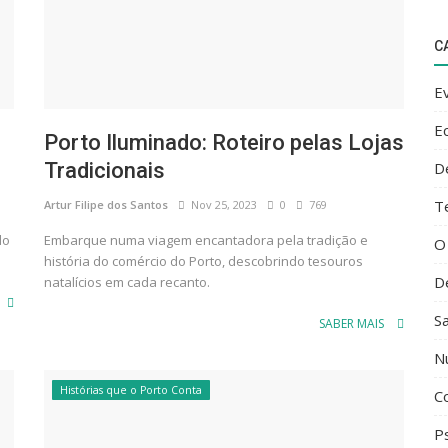
C
E
E
Porto Iluminado: Roteiro pelas Lojas
D
Tradicionais
T
Artur Filipe dos Santos
Nov 25, 2023
0
769
do
Embarque numa viagem encantadora pela tradição e
O
história do comércio do Porto, descobrindo tesouros
D
natalícios em cada recanto.
S
SABER MAIS
N
Histórias que o Porto Conta
C
Ps