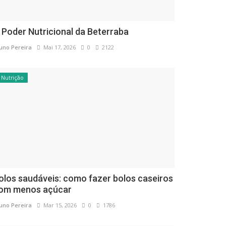
 Poder Nutricional da Beterraba
uno Pereira
Mai 17, 2026
0
2122
Nutrição
olos saudáveis: como fazer bolos caseiros
om menos açúcar
uno Pereira
Mar 15, 2026
0
1786