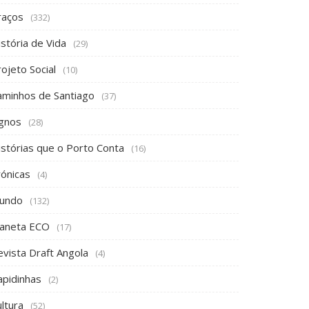
raços
(332)
stória de Vida
(29)
ojeto Social
(10)
aminhos de Santiago
(37)
ignos
(28)
istórias que o Porto Conta
(16)
rónicas
(4)
undo
(132)
laneta ECO
(17)
evista Draft Angola
(4)
apidinhas
(2)
ltura
(52)