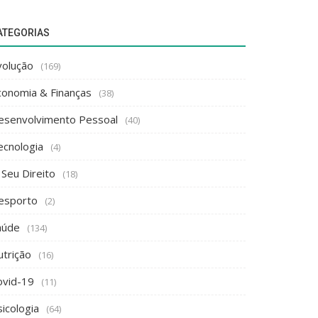
ATEGORIAS
volução
(169)
conomia & Finanças
(38)
esenvolvimento Pessoal
(40)
ecnologia
(4)
 Seu Direito
(18)
esporto
(2)
aúde
(134)
utrição
(16)
ovid-19
(11)
icologia
(64)