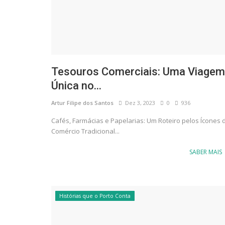
Tesouros Comerciais: Uma Viagem
Única no...
Artur Filipe dos Santos
Dez 3, 2023
0
936
Cafés, Farmácias e Papelarias: Um Roteiro pelos Ícones 
Comércio Tradicional...
SABER MAIS
Histórias que o Porto Conta