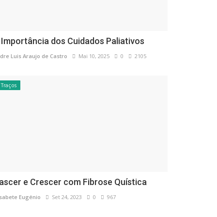
 Importância dos Cuidados Paliativos
dre Luis Araujo de Castro
Mai 10, 2025
0
2105
Traços
ascer e Crescer com Fibrose Quística
isabete Eugénio
Set 24, 2023
0
967