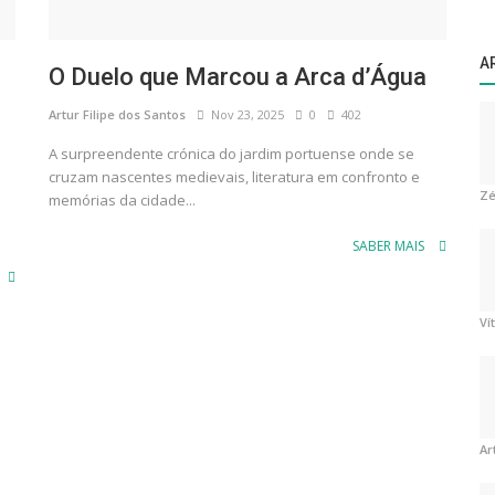
A
O Duelo que Marcou a Arca d’Água
Artur Filipe dos Santos
Nov 23, 2025
0
402
A surpreendente crónica do jardim portuense onde se
cruzam nascentes medievais, literatura em confronto e
Zé
memórias da cidade...
SABER MAIS
Ví
Ar