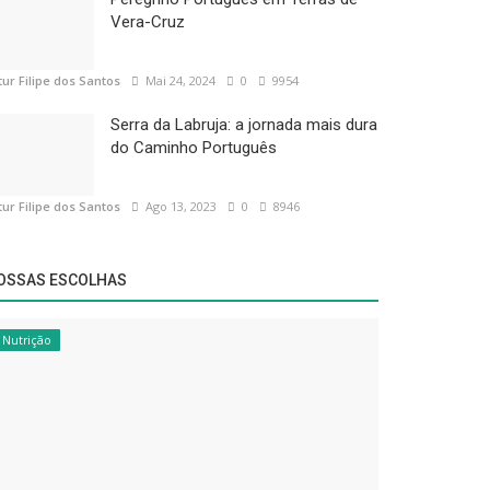
Vera-Cruz
tur Filipe dos Santos
Mai 24, 2024
0
9954
Serra da Labruja: a jornada mais dura
do Caminho Português
tur Filipe dos Santos
Ago 13, 2023
0
8946
OSSAS ESCOLHAS
Nutrição