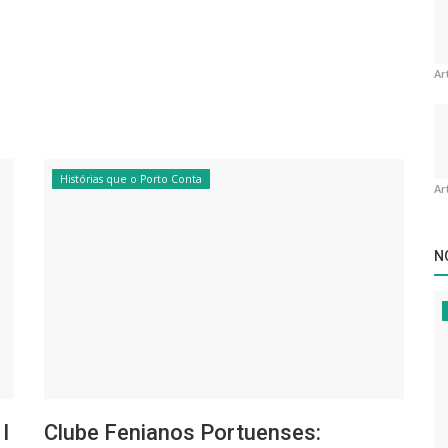
Ar
Histórias que o Porto Conta
Ar
N
I
Clube Fenianos Portuenses: