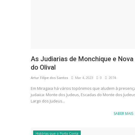
As Judiarias de Monchique e Nova
do Olival
Artur Filipe dos Santos
Mar 4, 2023
0
2074
Em Miragaia há vários topónimos que aludem à presenç
judaica: Monte dos Judeus, Escadas do Monte dos Judeus
Largo dos Judeus...
SABER MAIS
Histórias que o Porto Conta