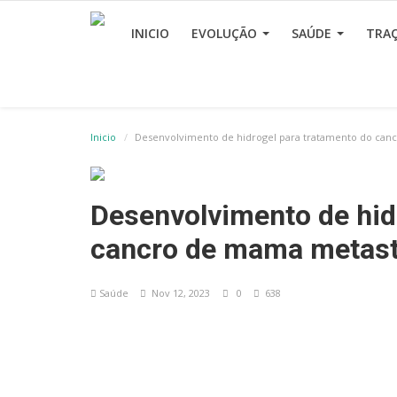
INICIO
EVOLUÇÃO
SAÚDE
TRA
Inicio
Desenvolvimento de hidrogel para tratamento do can
Desenvolvimento de hid
cancro de mama metast
Saúde
Nov 12, 2023
0
638