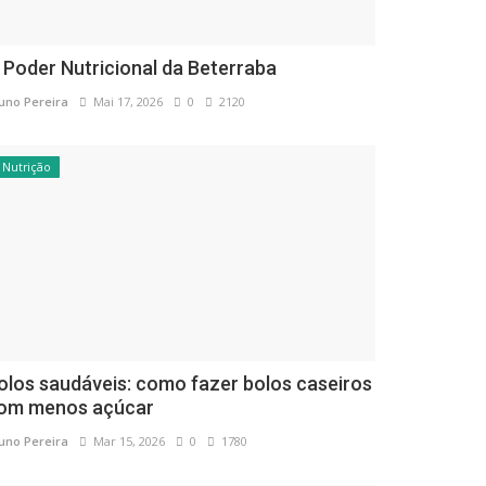
 Poder Nutricional da Beterraba
uno Pereira
Mai 17, 2026
0
2120
Nutrição
olos saudáveis: como fazer bolos caseiros
om menos açúcar
uno Pereira
Mar 15, 2026
0
1780