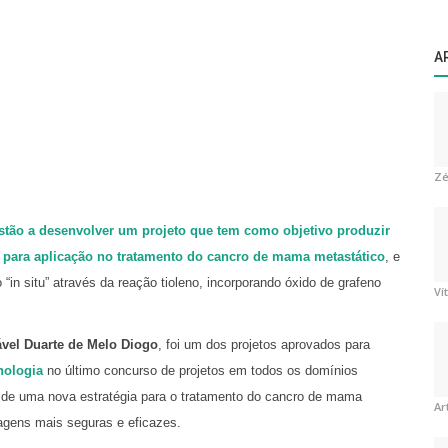
A
Zé
 estão a desenvolver um projeto que tem como objetivo produzir
l para aplicação no tratamento do cancro de mama metastático
, e
o “in situ” através da reação tioleno, incorporando óxido de grafeno
Ví
ável Duarte de Melo Diogo
, foi um dos projetos aprovados para
cnologia
no último concurso de projetos em todos os domínios
ial de uma nova estratégia para o tratamento do cancro de mama
Ar
agens mais seguras e eficazes.