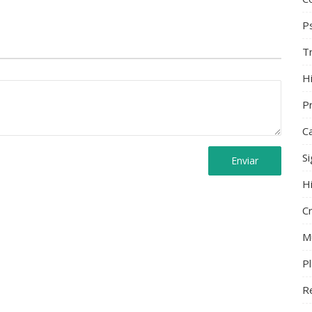
Ps
T
Hi
Pr
C
S
Enviar
H
C
M
P
R