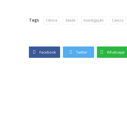
Fonte |
Universidade da Beira Interior
Tags
Ciência
Saúde
Investigação
Cancro
Imagem de capa gerada por IA
Gostou do texto?
Deixe abaixo a sua reação e comentário.
Facebook
Twitter
Whatsapp
Ver também |
Os jovens e os seus dilemas com a tecnologia
Nascer e Crescer com Fibrose Quística