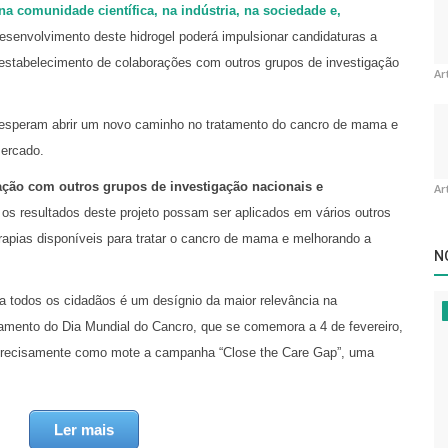
na comunidade científica, na indústria, na sociedade e,
esenvolvimento deste hidrogel poderá impulsionar candidaturas a
o estabelecimento de colaborações com outros grupos de investigação
Ar
 esperam abrir um novo caminho no tratamento do cancro de mama e
mercado.
ção com outros grupos de investigação nacionais e
Ar
os resultados deste projeto possam ser aplicados em vários outros
apias disponíveis para tratar o cancro de mama e melhorando a
N
a todos os cidadãos é um desígnio da maior relevância na
çamento do Dia Mundial do Cancro, que se comemora a 4 de fevereiro,
m precisamente como mote a campanha “Close the Care Gap”, uma
ldade no acesso ao diagnóstico, tratamento e cuidados assistenciais
ice-Reitora da UBI para a Investigação, Sílvia Socorro.
Ler mais