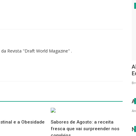
orld Magazine... Juntos Conhecemos o Mundo
►
AQUI
 da Revista "Draft World Magazine" .
A
E
Br
A
An
stinal e a Obesidade
Sabores de Agosto: a receita
N
fresca que vai surpreender nos
convívios...