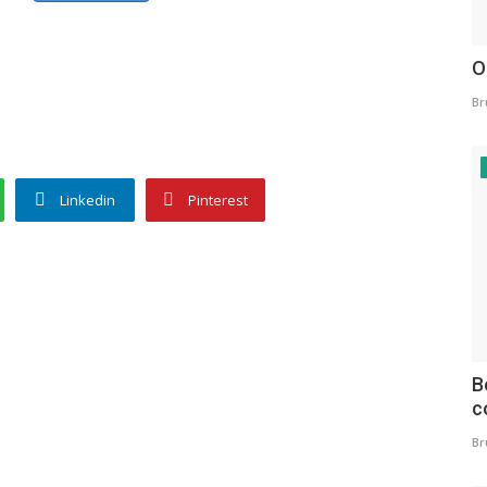
O
Br
..
Linkedin
Pinterest
B
c
Br