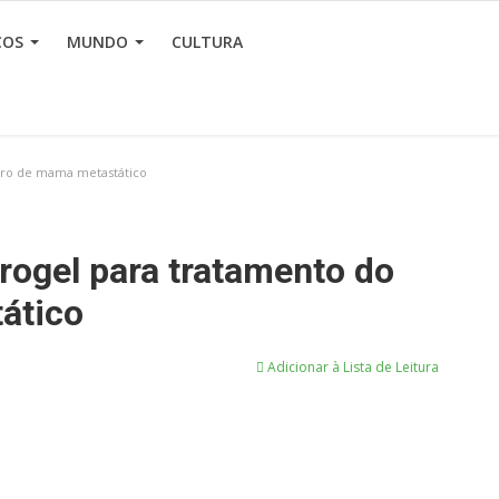
ÇOS
MUNDO
CULTURA
cro de mama metastático
rogel para tratamento do
ático
Adicionar à Lista de Leitura