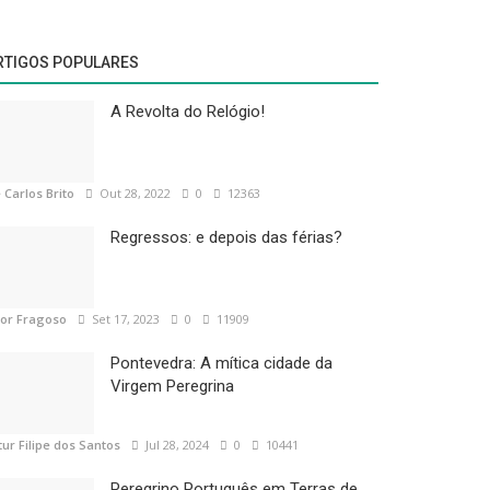
RTIGOS POPULARES
A Revolta do Relógio!
 Carlos Brito
Out 28, 2022
0
12363
Regressos: e depois das férias?
tor Fragoso
Set 17, 2023
0
11909
Pontevedra: A mítica cidade da
Virgem Peregrina
tur Filipe dos Santos
Jul 28, 2024
0
10441
Peregrino Português em Terras de