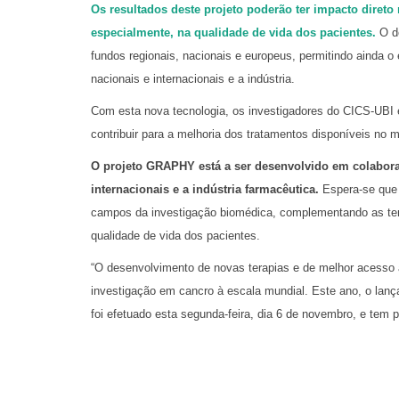
Os resultados deste projeto poderão ter impacto direto 
especialmente, na qualidade de vida dos pacientes.
O d
fundos regionais, nacionais e europeus, permitindo ainda 
nacionais e internacionais e a indústria.
Com esta nova tecnologia, os investigadores do CICS-UBI
contribuir para a melhoria dos tratamentos disponíveis no 
O projeto GRAPHY está a ser desenvolvido em colabora
internacionais e a indústria farmacêutica.
Espera-se que 
campos da investigação biomédica, complementando as ter
qualidade de vida dos pacientes.
“O desenvolvimento de novas terapias e de melhor acesso 
investigação em cancro à escala mundial. Este ano, o lan
foi efetuado esta segunda-feira, dia 6 de novembro, e te
iniciativa global que visa chamar a atenção para a desigua
para os doentes oncológicos em todo o mundo”, destaca a V