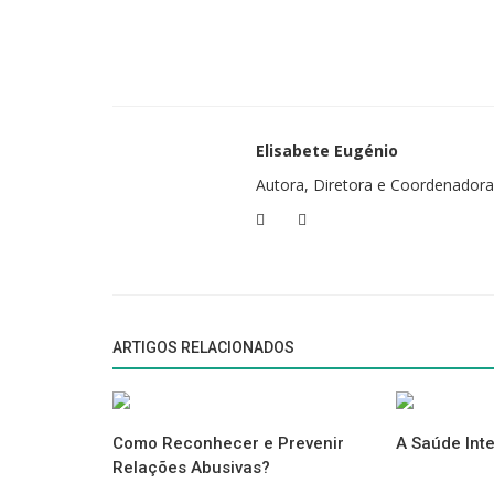
Vai viajar?
Reserve o seu Alojamento com o Selo Draft W
Elisabete Eugénio
Autora, Diretora e Coordenadora
ARTIGOS RELACIONADOS
Como Reconhecer e Prevenir
A Saúde Inte
Relações Abusivas?