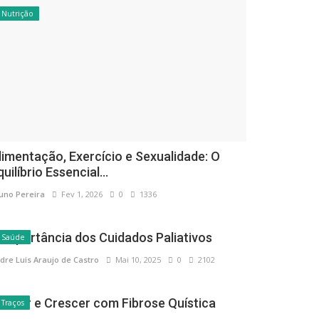
Nutrição
limentação, Exercício e Sexualidade: O
quilíbrio Essencial...
uno Pereira
Fev 1, 2026
0
1336
 Importância dos Cuidados Paliativos
Saúde
dre Luis Araujo de Castro
Mai 10, 2025
0
2102
ascer e Crescer com Fibrose Quística
Traços