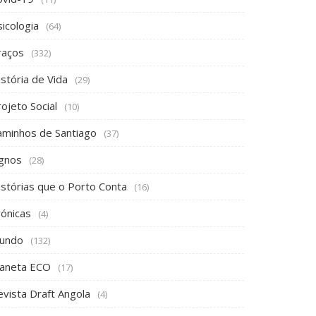
icologia
(64)
raços
(332)
stória de Vida
(29)
ojeto Social
(10)
aminhos de Santiago
(37)
ignos
(28)
istórias que o Porto Conta
(16)
rónicas
(4)
undo
(132)
laneta ECO
(17)
evista Draft Angola
(4)