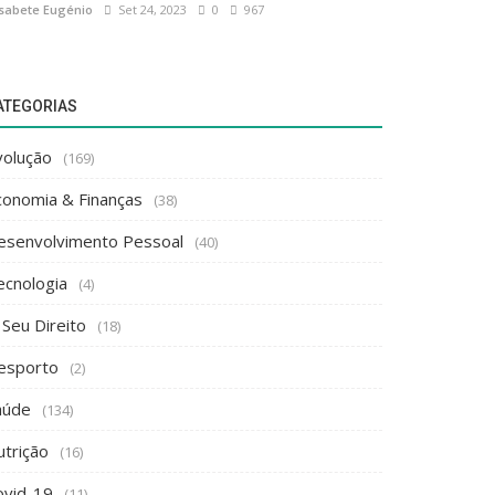
isabete Eugénio
Set 24, 2023
0
967
ATEGORIAS
volução
(169)
conomia & Finanças
(38)
esenvolvimento Pessoal
(40)
ecnologia
(4)
 Seu Direito
(18)
esporto
(2)
aúde
(134)
utrição
(16)
ovid-19
(11)