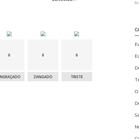
El
C
E
0
0
0
E
D
ENGRAÇADO
ZANGADO
TRISTE
T
O
D
S
N
C