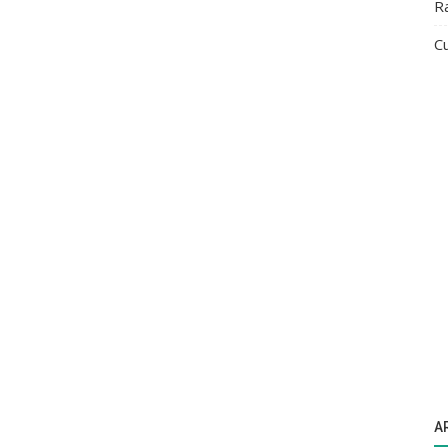
R
Cu
A