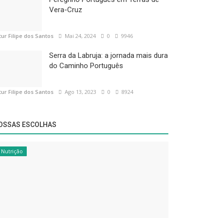
Vera-Cruz
tur Filipe dos Santos
Mai 24, 2024
0
9946
Serra da Labruja: a jornada mais dura
do Caminho Português
tur Filipe dos Santos
Ago 13, 2023
0
8924
OSSAS ESCOLHAS
Nutrição