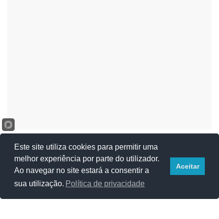
A Revolta do Relógio!
Este site utiliza cookies para permitir uma
Zé Carlos Brito
Out 28, 2022
0
12364
melhor experiência por parte do utilizador.
Aceitar
Ao navegar no site estará a consentir a
sua utilização.
Política de privacidade