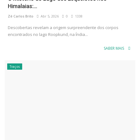
Himalaias:...
Zé Carlos Brito
Abr 5, 2026
0
1338
Descobertas revelam a origem surpreendente dos corpos
encontrados no lago Roopkund, na Índia...
SABER MAIS
Traços