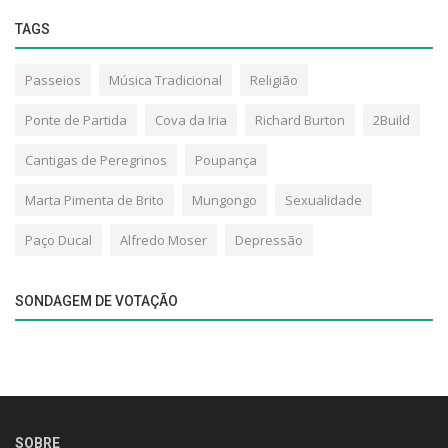
TAGS
Passeios
Música Tradicional
Religião
Ponte de Partida
Cova da Iria
Richard Burton
2Build
Cantigas de Peregrinos
Poupança
Marta Pimenta de Brito
Mungongo
Sexualidade
Paço Ducal
Alfredo Moser
Depressão
SONDAGEM DE VOTAÇÃO
SOBRE