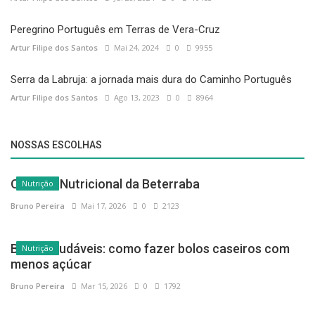
Peregrino Português em Terras de Vera-Cruz
Artur Filipe dos Santos
Mai 24, 2024
0
9955
Serra da Labruja: a jornada mais dura do Caminho Português
Artur Filipe dos Santos
Ago 13, 2023
0
8964
NOSSAS ESCOLHAS
O Poder Nutricional da Beterraba
Nutrição
Bruno Pereira
Mai 17, 2026
0
2123
Bolos saudáveis: como fazer bolos caseiros com
Nutrição
menos açúcar
Bruno Pereira
Mar 15, 2026
0
1792