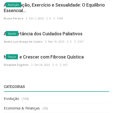
Alimentação, Exercício e Sexualidade: O Equilíbrio
Nutrição
Essencial...
Bruno Pereira
Fev 1, 2026
0
1344
A Importância dos Cuidados Paliativos
Saúde
Andre Luis Araujo de Castro
Mai 10, 2025
0
2107
Nascer e Crescer com Fibrose Quística
Traços
Elisabete Eugénio
Set 24, 2023
0
967
CATEGORIAS
Evolução
(169)
Economia & Finanças
(38)