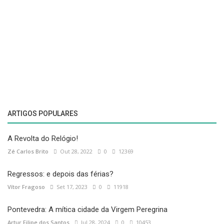
ARTIGOS POPULARES
A Revolta do Relógio!
Zé Carlos Brito
Out 28, 2022
0
12369
Regressos: e depois das férias?
Vítor Fragoso
Set 17, 2023
0
11918
Pontevedra: A mítica cidade da Virgem Peregrina
Artur Filipe dos Santos
Jul 28, 2024
0
10453