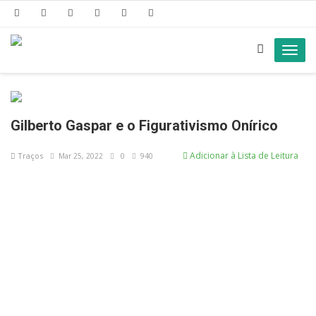
Toggl
navig
Gilberto Gaspar e o Figurativismo Onírico
Adicionar à Lista de Leitura
Traços
Mar 25, 2022
0
940