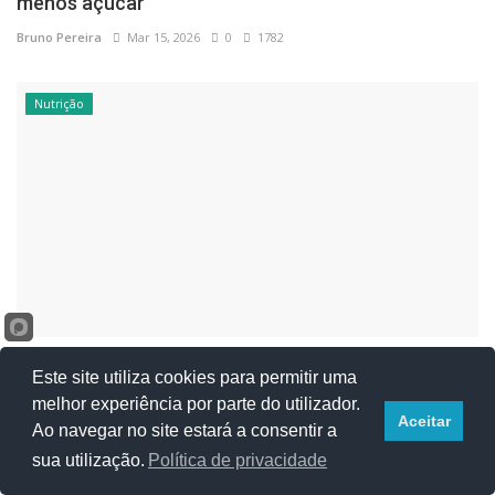
menos açúcar
Bruno Pereira
Mar 15, 2026
0
1782
Nutrição
Alimentação, Exercício e Sexualidade: O Equilíbrio
Este site utiliza cookies para permitir uma
Essencial...
melhor experiência por parte do utilizador.
Bruno Pereira
Fev 1, 2026
0
1338
Aceitar
Ao navegar no site estará a consentir a
sua utilização.
Política de privacidade
Saúde