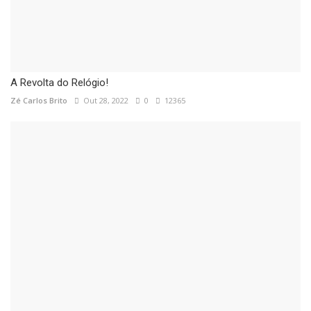
A Revolta do Relógio!
Zé Carlos Brito
Out 28, 2022
0
12365