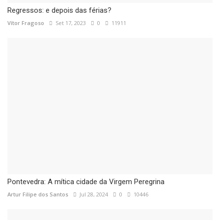
Regressos: e depois das férias?
Vítor Fragoso
Set 17, 2023
0
11911
Pontevedra: A mítica cidade da Virgem Peregrina
Artur Filipe dos Santos
Jul 28, 2024
0
10446