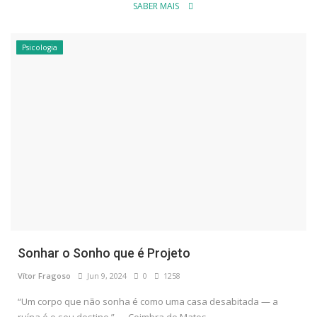
SABER MAIS
Psicologia
Sonhar o Sonho que é Projeto
Vítor Fragoso
Jun 9, 2024
0
1258
“Um corpo que não sonha é como uma casa desabitada — a
ruína é o seu destino.” — Coimbra de Matos