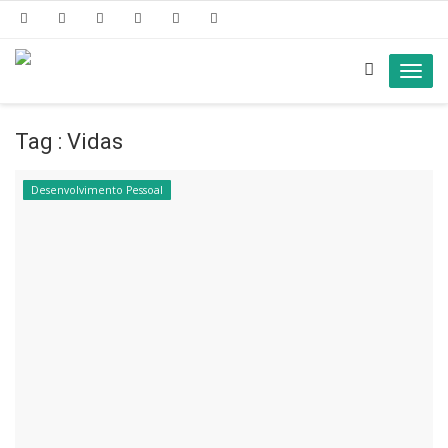
Toggl
navig
Tag : Vidas
Desenvolvimento Pessoal