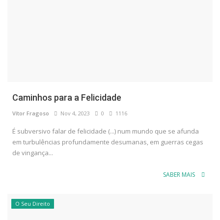
Caminhos para a Felicidade
Vítor Fragoso
Nov 4, 2023
0
1116
É subversivo falar de felicidade (...) num mundo que se afunda
em turbulências profundamente desumanas, em guerras cegas
de vingança...
SABER MAIS
O Seu Direito