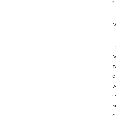
El
C
E
E
D
T
O
D
S
N
C