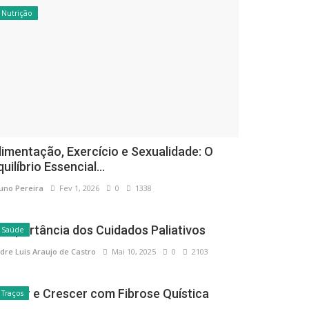
Nutrição
limentação, Exercício e Sexualidade: O
quilíbrio Essencial...
uno Pereira
Fev 1, 2026
0
1338
 Importância dos Cuidados Paliativos
Saúde
dre Luis Araujo de Castro
Mai 10, 2025
0
2103
ascer e Crescer com Fibrose Quística
Traços