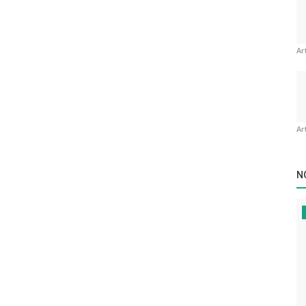
Ar
Ar
N