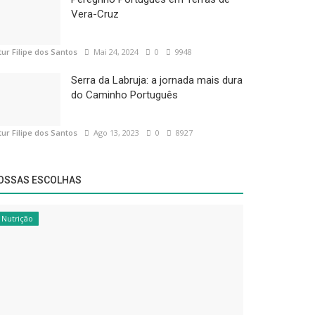
Vera-Cruz
tur Filipe dos Santos
Mai 24, 2024
0
9948
Serra da Labruja: a jornada mais dura
do Caminho Português
tur Filipe dos Santos
Ago 13, 2023
0
8927
OSSAS ESCOLHAS
Nutrição