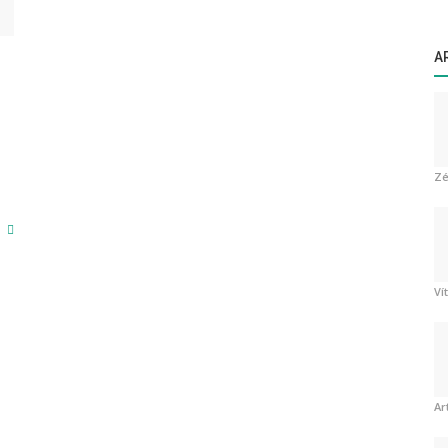
A
Zé
Ví
Ar