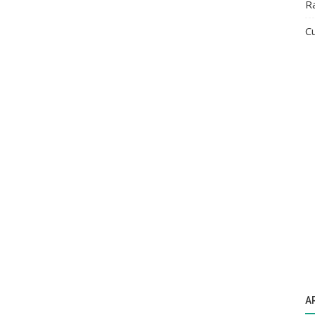
R
Cu
A