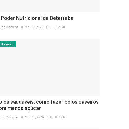
 Poder Nutricional da Beterraba
uno Pereira
Mai 17, 2026
0
2120
Nutrição
olos saudáveis: como fazer bolos caseiros
om menos açúcar
uno Pereira
Mar 15, 2026
0
1782