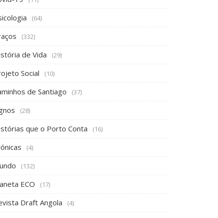
icologia
(64)
raços
(332)
stória de Vida
(29)
ojeto Social
(10)
aminhos de Santiago
(37)
ignos
(28)
istórias que o Porto Conta
(16)
rónicas
(4)
undo
(132)
laneta ECO
(17)
evista Draft Angola
(4)