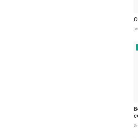
O
Br
B
c
Br