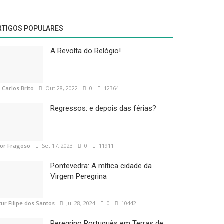
RTIGOS POPULARES
A Revolta do Relógio!
 Carlos Brito
Out 28, 2022
0
12364
Regressos: e depois das férias?
tor Fragoso
Set 17, 2023
0
11911
Pontevedra: A mítica cidade da
Virgem Peregrina
tur Filipe dos Santos
Jul 28, 2024
0
10442
Peregrino Português em Terras de