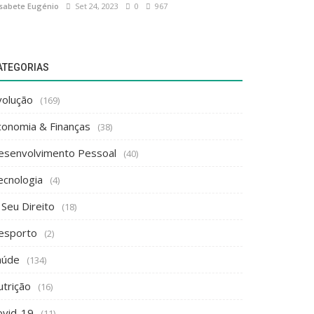
isabete Eugénio
Set 24, 2023
0
967
ATEGORIAS
volução
(169)
conomia & Finanças
(38)
esenvolvimento Pessoal
(40)
ecnologia
(4)
 Seu Direito
(18)
esporto
(2)
aúde
(134)
utrição
(16)
ovid-19
(11)