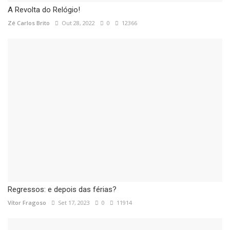
A Revolta do Relógio!
Zé Carlos Brito
Out 28, 2022
0
12366
Regressos: e depois das férias?
Vítor Fragoso
Set 17, 2023
0
11914