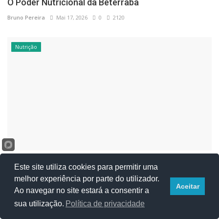
O Poder Nutricional da Beterraba
Bruno Pereira
Mai 17, 2026
0
2120
Nutrição
Bolos saudáveis: como fazer bolos caseiros com
Este site utiliza cookies para permitir uma
menos açúcar
melhor experiência por parte do utilizador.
Aceitar
Bruno Pereira
Mar 15, 2026
0
1784
Ao navegar no site estará a consentir a
sua utilização.
Política de privacidade
Nutrição