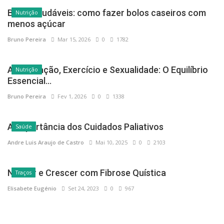
Bolos saudáveis: como fazer bolos caseiros com
Nutrição
menos açúcar
Bruno Pereira
Mar 15, 2026
0
1782
Alimentação, Exercício e Sexualidade: O Equilíbrio
Nutrição
Essencial...
Bruno Pereira
Fev 1, 2026
0
1338
A Importância dos Cuidados Paliativos
Saúde
Andre Luis Araujo de Castro
Mai 10, 2025
0
2103
Nascer e Crescer com Fibrose Quística
Traços
Elisabete Eugénio
Set 24, 2023
0
967