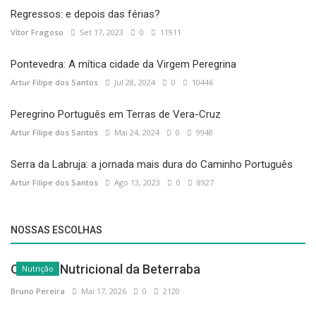
Regressos: e depois das férias?
Vítor Fragoso
Set 17, 2023
0
11911
Pontevedra: A mítica cidade da Virgem Peregrina
Artur Filipe dos Santos
Jul 28, 2024
0
10446
Peregrino Português em Terras de Vera-Cruz
Artur Filipe dos Santos
Mai 24, 2024
0
9948
Serra da Labruja: a jornada mais dura do Caminho Português
Artur Filipe dos Santos
Ago 13, 2023
0
8927
NOSSAS ESCOLHAS
O Poder Nutricional da Beterraba
Nutrição
Bruno Pereira
Mai 17, 2026
0
2120