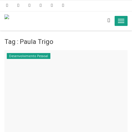
Toggl
navig
Tag : Paula Trigo
Desenvolvimento Pessoal