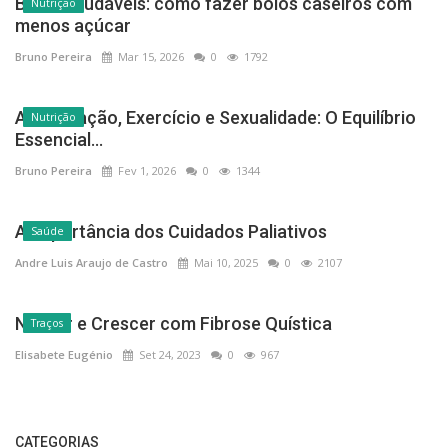
Bolos saudáveis: como fazer bolos caseiros com
Nutrição
menos açúcar
Bruno Pereira
Mar 15, 2026
0
1792
Alimentação, Exercício e Sexualidade: O Equilíbrio
Nutrição
Essencial...
Bruno Pereira
Fev 1, 2026
0
1344
A Importância dos Cuidados Paliativos
Saúde
Andre Luis Araujo de Castro
Mai 10, 2025
0
2107
Nascer e Crescer com Fibrose Quística
Traços
Elisabete Eugénio
Set 24, 2023
0
967
CATEGORIAS