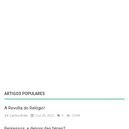
ARTIGOS POPULARES
A Revolta do Relógio!
Zé Carlos Brito
Out 28, 2022
0
12369
Regressos: e depois das férias?