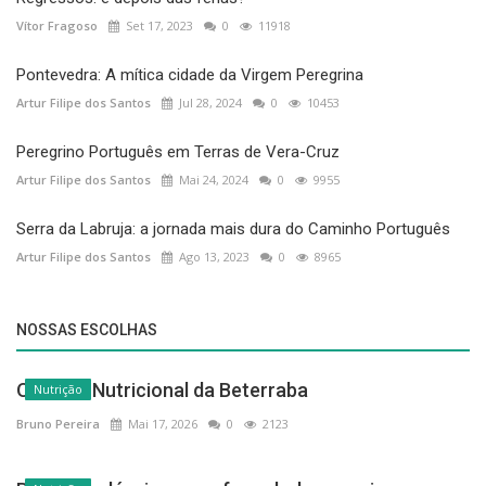
Vítor Fragoso
Set 17, 2023
0
11918
Pontevedra: A mítica cidade da Virgem Peregrina
Artur Filipe dos Santos
Jul 28, 2024
0
10453
Peregrino Português em Terras de Vera-Cruz
Artur Filipe dos Santos
Mai 24, 2024
0
9955
Serra da Labruja: a jornada mais dura do Caminho Português
Artur Filipe dos Santos
Ago 13, 2023
0
8965
NOSSAS ESCOLHAS
O Poder Nutricional da Beterraba
Nutrição
Bruno Pereira
Mai 17, 2026
0
2123