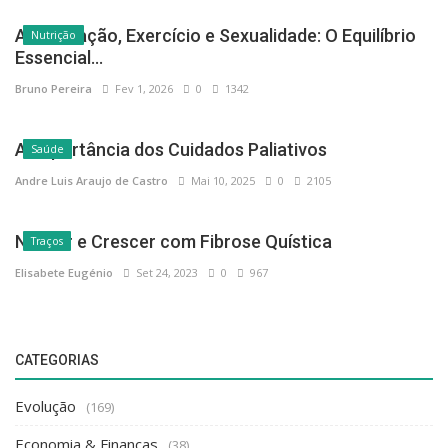
Alimentação, Exercício e Sexualidade: O Equilíbrio
Nutrição
Essencial...
Bruno Pereira
Fev 1, 2026
0
1342
A Importância dos Cuidados Paliativos
Saúde
Andre Luis Araujo de Castro
Mai 10, 2025
0
2105
Nascer e Crescer com Fibrose Quística
Traços
Elisabete Eugénio
Set 24, 2023
0
967
CATEGORIAS
Evolução
(169)
Economia & Finanças
(38)