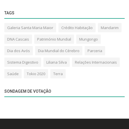
TAGS
Galeria Santa Maria Maior
Crédito Habitação
Mandarim
DNA Cascais
Património Mundial
Mungongo
Dia dos Avós
Dia Mundial do Cérebro
Parceria
Sistema Digestivo
Liliana Silva
Relações Internacionais
Saúde
Tokio 2020
Terra
SONDAGEM DE VOTAÇÃO