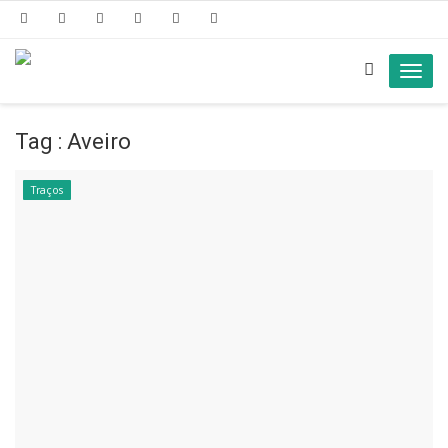
Toggl
navig
Tag : Aveiro
Traços