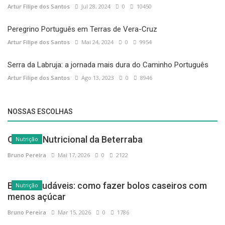
Artur Filipe dos Santos
Jul 28, 2024
0
10450
Peregrino Português em Terras de Vera-Cruz
Artur Filipe dos Santos
Mai 24, 2024
0
9954
Serra da Labruja: a jornada mais dura do Caminho Português
Artur Filipe dos Santos
Ago 13, 2023
0
8946
NOSSAS ESCOLHAS
O Poder Nutricional da Beterraba
Nutrição
Bruno Pereira
Mai 17, 2026
0
2122
Bolos saudáveis: como fazer bolos caseiros com
Nutrição
menos açúcar
Bruno Pereira
Mar 15, 2026
0
1786