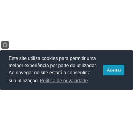
Este site utiliza cookies para permitir uma
melhor experiência por parte do utilizador.
Aceitar
Ao navegar no site estará a consentir a
sua utilização.
Política de privacidade
ARTIGOS ALEATÓRIOS
TAGS
Astrofísica
Cirúrgia Bariátrica
Direitos
Cidades