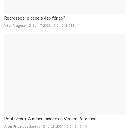
Regressos: e depois das férias?
Vítor Fragoso
Set 17, 2023
0
11914
Pontevedra: A mítica cidade da Virgem Peregrina
Artur Filipe dos Santos
Jul 28, 2024
0
10448