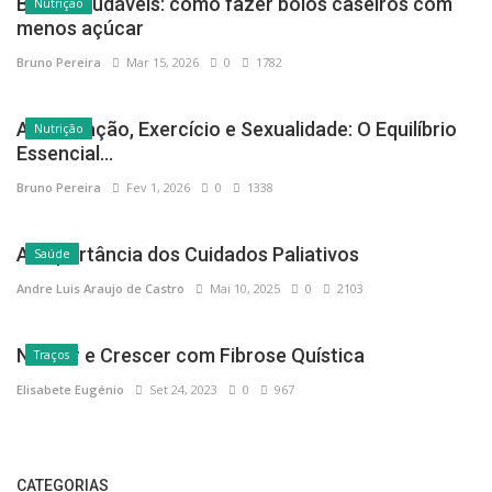
Bolos saudáveis: como fazer bolos caseiros com
Nutrição
menos açúcar
Bruno Pereira
Mar 15, 2026
0
1782
Alimentação, Exercício e Sexualidade: O Equilíbrio
Nutrição
Essencial...
Bruno Pereira
Fev 1, 2026
0
1338
A Importância dos Cuidados Paliativos
Saúde
Andre Luis Araujo de Castro
Mai 10, 2025
0
2103
Nascer e Crescer com Fibrose Quística
Traços
Elisabete Eugénio
Set 24, 2023
0
967
CATEGORIAS