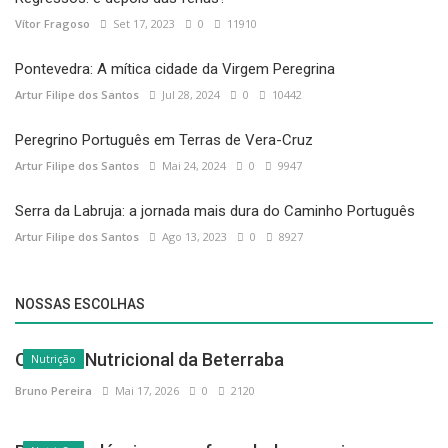
Vítor Fragoso
Set 17, 2023
0
11910
Pontevedra: A mítica cidade da Virgem Peregrina
Artur Filipe dos Santos
Jul 28, 2024
0
10442
Peregrino Português em Terras de Vera-Cruz
Artur Filipe dos Santos
Mai 24, 2024
0
9947
Serra da Labruja: a jornada mais dura do Caminho Português
Artur Filipe dos Santos
Ago 13, 2023
0
8927
NOSSAS ESCOLHAS
O Poder Nutricional da Beterraba
Nutrição
Bruno Pereira
Mai 17, 2026
0
2120