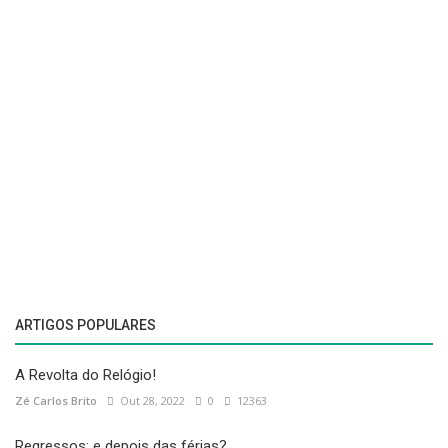
ARTIGOS POPULARES
A Revolta do Relógio!
Zé Carlos Brito
Out 28, 2022
0
12363
Regressos: e depois das férias?