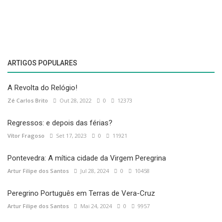
ARTIGOS POPULARES
A Revolta do Relógio!
Zé Carlos Brito
Out 28, 2022
0
12373
Regressos: e depois das férias?
Vítor Fragoso
Set 17, 2023
0
11921
Pontevedra: A mítica cidade da Virgem Peregrina
Artur Filipe dos Santos
Jul 28, 2024
0
10458
Peregrino Português em Terras de Vera-Cruz
Artur Filipe dos Santos
Mai 24, 2024
0
9957