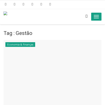
Toggl
navig
Tag : Gestão
Economia & Finanças