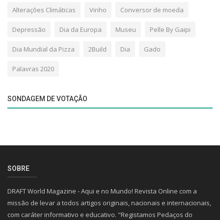
Alterações Climáticas
Vinho
Conversor de moeda
Depressão
Dia da Europa
Museu
Pelle By Gaipi
Dia Mundial da Pizza
2Build
Dia
Gado
Palavras 2020
SONDAGEM DE VOTAÇÃO
SOBRE
DRAFT World Magazine - Aqui e no Mundo! Revista Online com a
missão de levar a todos artigos originais, nacionais e internacionais,
com caráter informativo e educativo. "Registamos Pedaços do