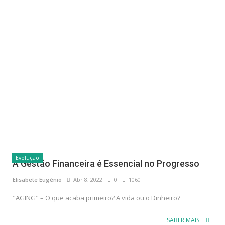
Evolução
A Gestão Financeira é Essencial no Progresso
Elisabete Eugénio
Abr 8, 2022
0
1060
"AGING" – O que acaba primeiro? A vida ou o Dinheiro?
SABER MAIS