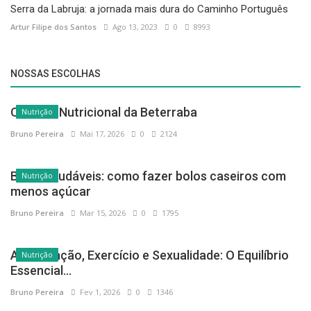
Serra da Labruja: a jornada mais dura do Caminho Português
Artur Filipe dos Santos
Ago 13, 2023
0
8993
NOSSAS ESCOLHAS
O Poder Nutricional da Beterraba
Nutrição
Bruno Pereira
Mai 17, 2026
0
2124
Bolos saudáveis: como fazer bolos caseiros com
Nutrição
menos açúcar
Bruno Pereira
Mar 15, 2026
0
1795
Alimentação, Exercício e Sexualidade: O Equilíbrio
Nutrição
Essencial...
Bruno Pereira
Fev 1, 2026
0
1346