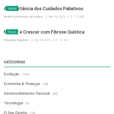
A Importância dos Cuidados Paliativos
Saúde
Andre Luis Araujo de Castro
Mai 10, 2025
0
2109
Nascer e Crescer com Fibrose Quística
Traços
Elisabete Eugénio
Set 24, 2023
0
967
CATEGORIAS
Evolução
(169)
Economia & Finanças
(38)
Desenvolvimento Pessoal
(40)
Tecnologia
(4)
O Seu Direito
(18)