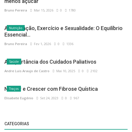
menos açúcar
Bruno Pereira
Mar 15, 2026
0
1780
Alimentação, Exercício e Sexualidade: O Equilíbrio
Nutrição
Essencial...
Bruno Pereira
Fev 1, 2026
0
1336
A Importância dos Cuidados Paliativos
Saúde
Andre Luis Araujo de Castro
Mai 10, 2025
0
2102
Nascer e Crescer com Fibrose Quística
Traços
Elisabete Eugénio
Set 24, 2023
0
967
CATEGORIAS