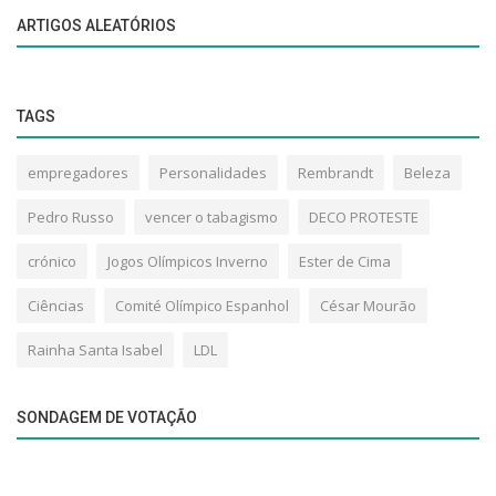
ARTIGOS ALEATÓRIOS
TAGS
empregadores
Personalidades
Rembrandt
Beleza
Pedro Russo
vencer o tabagismo
DECO PROTESTE
crónico
Jogos Olímpicos Inverno
Ester de Cima
Ciências
Comité Olímpico Espanhol
César Mourão
Rainha Santa Isabel
LDL
SONDAGEM DE VOTAÇÃO