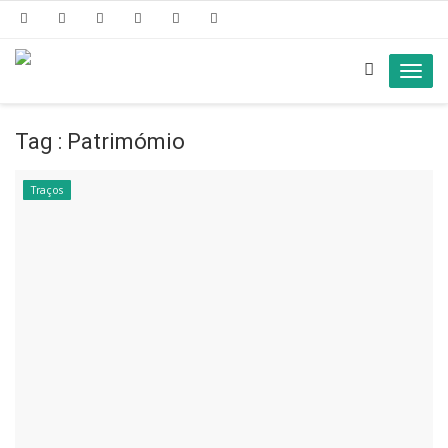
Toggl
navig
Tag : Patrimómio
Traços