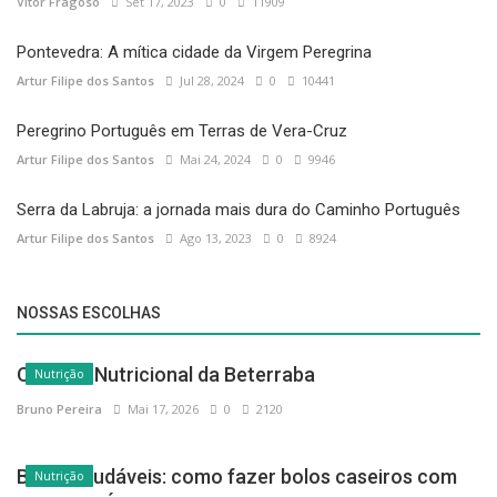
Vítor Fragoso
Set 17, 2023
0
11909
Pontevedra: A mítica cidade da Virgem Peregrina
Artur Filipe dos Santos
Jul 28, 2024
0
10441
Peregrino Português em Terras de Vera-Cruz
Artur Filipe dos Santos
Mai 24, 2024
0
9946
Serra da Labruja: a jornada mais dura do Caminho Português
Artur Filipe dos Santos
Ago 13, 2023
0
8924
NOSSAS ESCOLHAS
O Poder Nutricional da Beterraba
Nutrição
Bruno Pereira
Mai 17, 2026
0
2120
Bolos saudáveis: como fazer bolos caseiros com
Nutrição