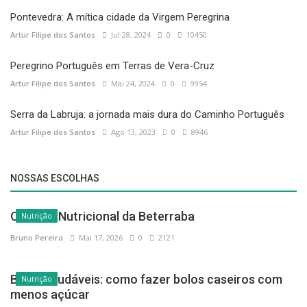
Pontevedra: A mítica cidade da Virgem Peregrina
Artur Filipe dos Santos
Jul 28, 2024
0
10450
Peregrino Português em Terras de Vera-Cruz
Artur Filipe dos Santos
Mai 24, 2024
0
9954
Serra da Labruja: a jornada mais dura do Caminho Português
Artur Filipe dos Santos
Ago 13, 2023
0
8946
NOSSAS ESCOLHAS
O Poder Nutricional da Beterraba
Nutrição
Bruno Pereira
Mai 17, 2026
0
2121
Bolos saudáveis: como fazer bolos caseiros com
Nutrição
menos açúcar