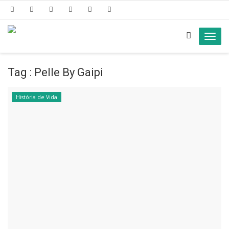
Toggl
navig
Tag : Pelle By Gaipi
História de Vida