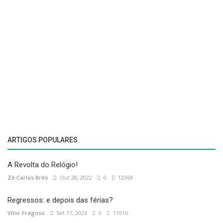
ARTIGOS POPULARES
A Revolta do Relógio!
Zé Carlos Brito
Out 28, 2022
0
12369
Regressos: e depois das férias?
Vítor Fragoso
Set 17, 2023
0
11916