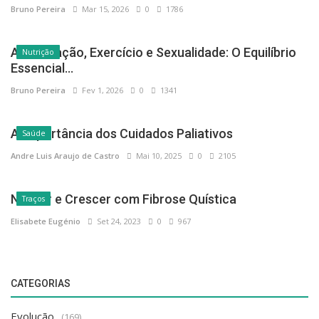
Bruno Pereira
Mar 15, 2026
0
1786
Alimentação, Exercício e Sexualidade: O Equilíbrio
Nutrição
Essencial...
Bruno Pereira
Fev 1, 2026
0
1341
A Importância dos Cuidados Paliativos
Saúde
Andre Luis Araujo de Castro
Mai 10, 2025
0
2105
Nascer e Crescer com Fibrose Quística
Traços
Elisabete Eugénio
Set 24, 2023
0
967
CATEGORIAS
Evolução
(169)