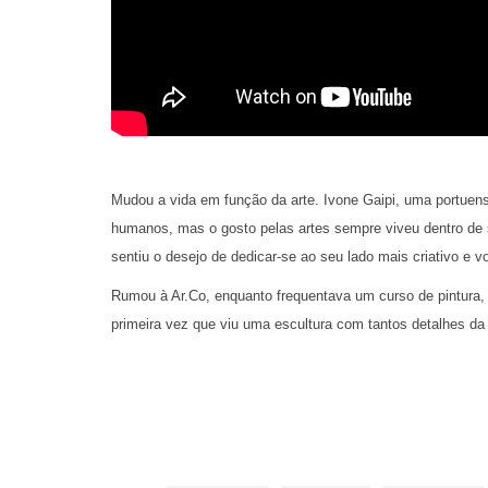
Mudou a vida em função da arte. Ivone Gaipi, uma portuens
humanos, mas o gosto pelas artes sempre viveu dentro de s
sentiu o desejo de dedicar-se ao seu lado mais criativo e vo
Rumou à Ar.Co, enquanto frequentava um curso de pintura, 
primeira vez que viu uma escultura com tantos detalhes da
“Fiquei absolutamente deslumbrada, era
Foi assim que o body casting entrou na vida de Ivone Gaipi.
no "The Edinburgh Casting Studio" e, depois, aprofundou 