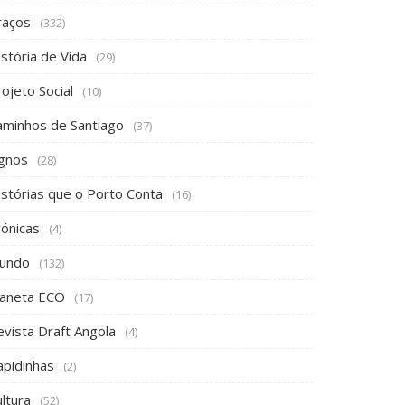
raços
(332)
stória de Vida
(29)
ojeto Social
(10)
aminhos de Santiago
(37)
ignos
(28)
istórias que o Porto Conta
(16)
rónicas
(4)
undo
(132)
laneta ECO
(17)
evista Draft Angola
(4)
apidinhas
(2)
ltura
(52)