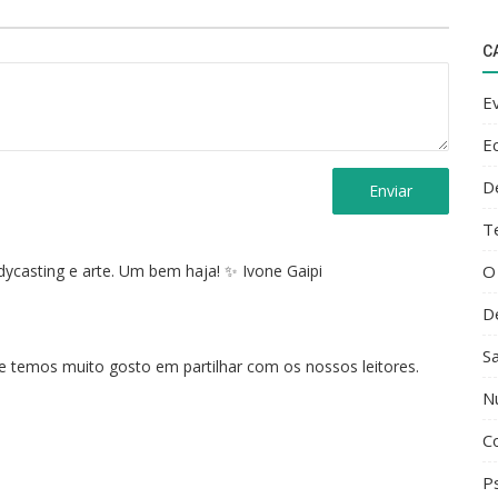
C
E
E
D
Enviar
T
dycasting e arte. Um bem haja! ✨ Ivone Gaipi
O
D
S
e temos muito gosto em partilhar com os nossos leitores.
N
C
Ps