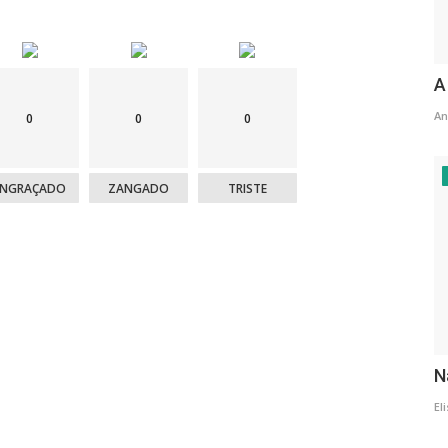
A
An
0
0
0
ENGRAÇADO
ZANGADO
TRISTE
N
El