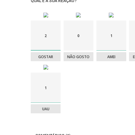
QUAL É A SUA REAÇÃO?
2
0
1
GOSTAR
NÃO GOSTO
AMEI
1
UAU