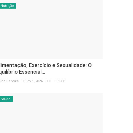
Nutrição
limentação, Exercício e Sexualidade: O
quilíbrio Essencial...
uno Pereira
Fev 1, 2026
0
1338
Saúde