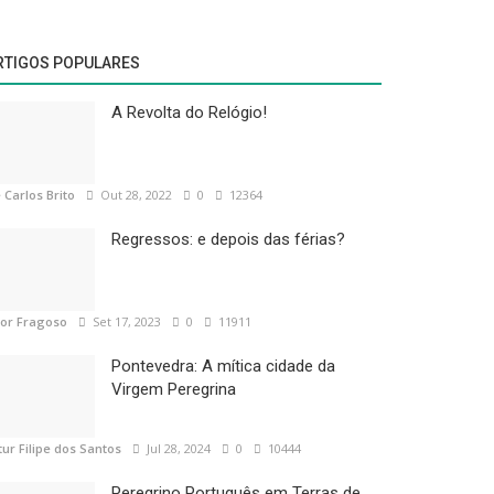
RTIGOS POPULARES
A Revolta do Relógio!
 Carlos Brito
Out 28, 2022
0
12364
Regressos: e depois das férias?
tor Fragoso
Set 17, 2023
0
11911
Pontevedra: A mítica cidade da
Virgem Peregrina
tur Filipe dos Santos
Jul 28, 2024
0
10444
Peregrino Português em Terras de