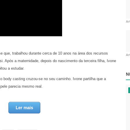
Ar
e que, trabalhou durante cerca de 10 anos na área dos recursos
Ar
i. Após a maternidade, depois do nascimento da terceira filha, Ivone
ltou a estudar.
N
o body casting cruzou-se no seu caminho. Ivone partilha que a
 pele parecia mesmo real.
 mágico, excecional.”
Ler mais
 A artista foi para a Escócia dedicar-se a aprender tudo sobre arte,
os seus conhecimentos através de uma formação com o artista