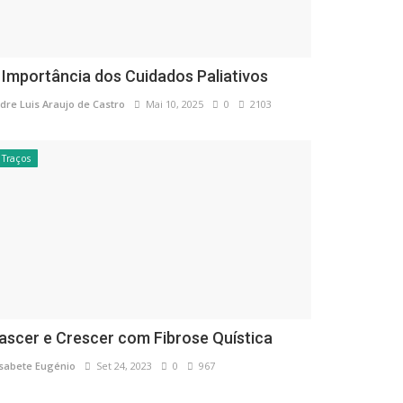
 Importância dos Cuidados Paliativos
dre Luis Araujo de Castro
Mai 10, 2025
0
2103
Traços
ascer e Crescer com Fibrose Quística
isabete Eugénio
Set 24, 2023
0
967