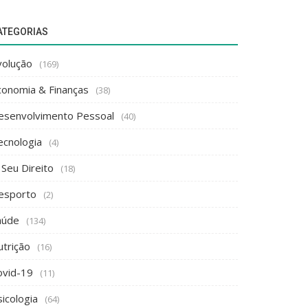
ATEGORIAS
volução
(169)
conomia & Finanças
(38)
esenvolvimento Pessoal
(40)
ecnologia
(4)
 Seu Direito
(18)
esporto
(2)
aúde
(134)
utrição
(16)
ovid-19
(11)
icologia
(64)