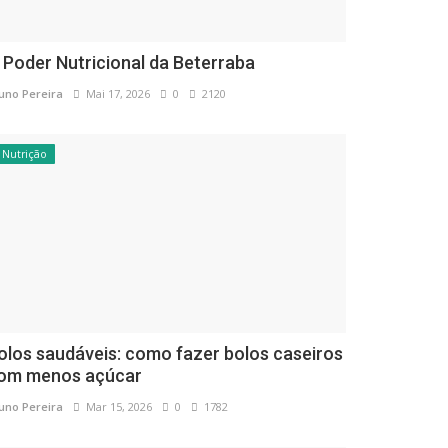
 Poder Nutricional da Beterraba
uno Pereira
Mai 17, 2026
0
2120
Nutrição
olos saudáveis: como fazer bolos caseiros
om menos açúcar
uno Pereira
Mar 15, 2026
0
1782