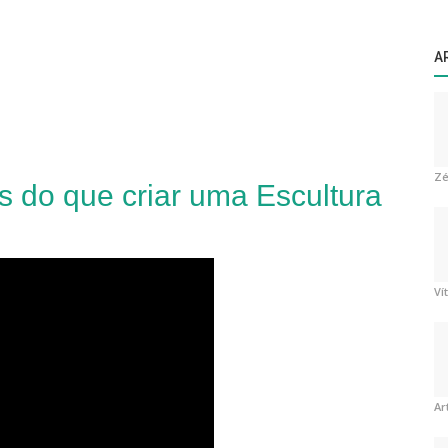
A
Zé
s do que criar uma Escultura
Ví
Ar