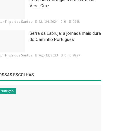
Vera-Cruz
tur Filipe dos Santos
Mai 24, 2024
0
9948
Serra da Labruja: a jornada mais dura
do Caminho Português
tur Filipe dos Santos
Ago 13, 2023
0
8927
OSSAS ESCOLHAS
Nutrição