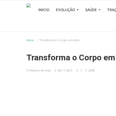
INICIO
EVOLUÇÃO
SAÚDE
TRA
Inicio
Transforma o Corpo em Arte
Transforma o Corpo em
História de Vida
Abr 7, 2021
1
2049