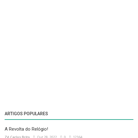
ARTIGOS POPULARES
A Revolta do Relógio!
Zé Carlos Brito
Out 28, 2022
0
12364