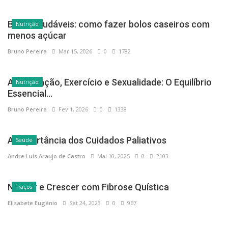
Bolos saudáveis: como fazer bolos caseiros com
Nutrição
menos açúcar
Bruno Pereira
Mar 15, 2026
0
1782
Alimentação, Exercício e Sexualidade: O Equilíbrio
Nutrição
Essencial...
Bruno Pereira
Fev 1, 2026
0
1338
A Importância dos Cuidados Paliativos
Saúde
Andre Luis Araujo de Castro
Mai 10, 2025
0
2103
Nascer e Crescer com Fibrose Quística
Traços
Elisabete Eugénio
Set 24, 2023
0
967