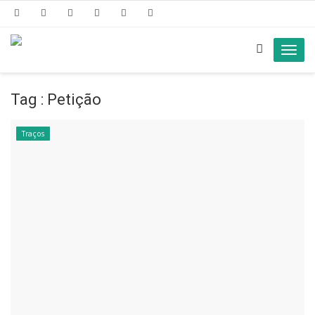
Toggl
navig
Tag : Petição
Traços