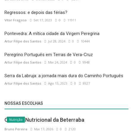
Regressos: e depois das férias?
Vítor Fragoso
Set 17, 2023
0
11911
Pontevedra: A mítica cidade da Virgem Peregrina
Artur Filipe dos Santos
Jul 28, 2024
0
10444
Peregrino Português em Terras de Vera-Cruz
Artur Filipe dos Santos
Mai 24, 2024
0
9948
Serra da Labruja: a jornada mais dura do Caminho Português
Artur Filipe dos Santos
Ago 13, 2023
0
8927
NOSSAS ESCOLHAS
O Poder Nutricional da Beterraba
Nutrição
Bruno Pereira
Mai 17, 2026
0
2120