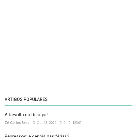
ARTIGOS POPULARES
A Revolta do Relógio!
Zé Carlos Brito
Out 28, 2022
0
12369
Regressos: e depois das férias?