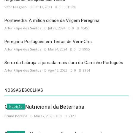
Vítor Fragoso
Set 17, 2023
0
11918
Pontevedra: A mítica cidade da Virgem Peregrina
Artur Filipe dos Santos
Jul 28, 2024
0
10453
Peregrino Português em Terras de Vera-Cruz
Artur Filipe dos Santos
Mai 24, 2024
0
9955
Serra da Labruja: a jornada mais dura do Caminho Português
Artur Filipe dos Santos
Ago 13, 2023
0
8964
NOSSAS ESCOLHAS
O Poder Nutricional da Beterraba
Nutrição
Bruno Pereira
Mai 17, 2026
0
2123