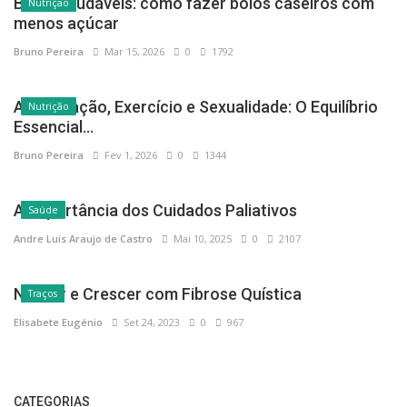
Bolos saudáveis: como fazer bolos caseiros com
Nutrição
menos açúcar
Bruno Pereira
Mar 15, 2026
0
1792
Alimentação, Exercício e Sexualidade: O Equilíbrio
Nutrição
Essencial...
Bruno Pereira
Fev 1, 2026
0
1344
A Importância dos Cuidados Paliativos
Saúde
Andre Luis Araujo de Castro
Mai 10, 2025
0
2107
Nascer e Crescer com Fibrose Quística
Traços
Elisabete Eugénio
Set 24, 2023
0
967
CATEGORIAS