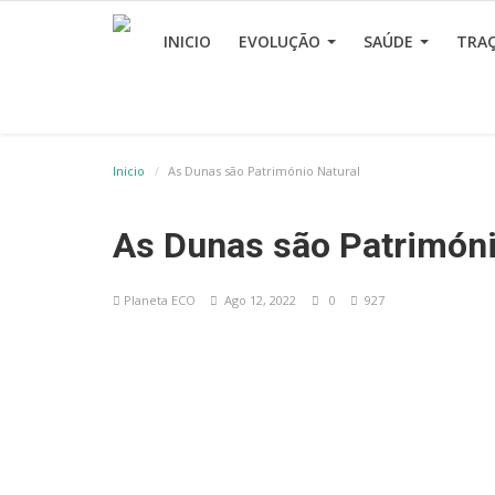
INICIO
EVOLUÇÃO
SAÚDE
TRA
Inicio
As Dunas são Património Natural
As Dunas são Patrimóni
Planeta ECO
Ago 12, 2022
0
927