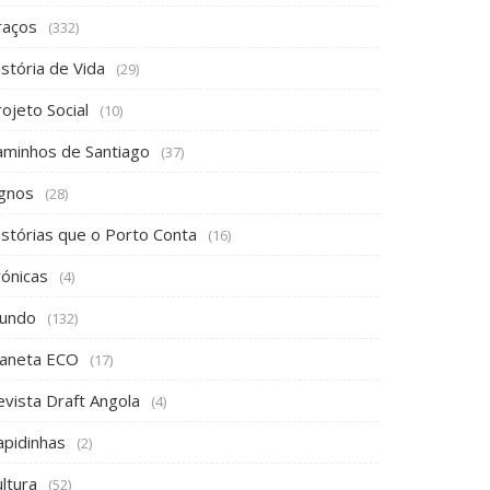
raços
(332)
stória de Vida
(29)
ojeto Social
(10)
aminhos de Santiago
(37)
ignos
(28)
istórias que o Porto Conta
(16)
rónicas
(4)
undo
(132)
laneta ECO
(17)
evista Draft Angola
(4)
apidinhas
(2)
ltura
(52)