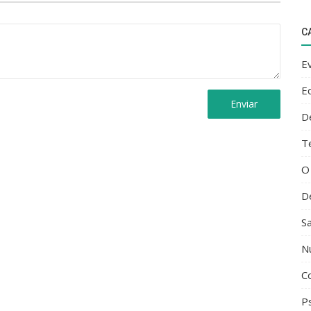
C
E
E
Enviar
D
T
O
D
S
N
C
Ps