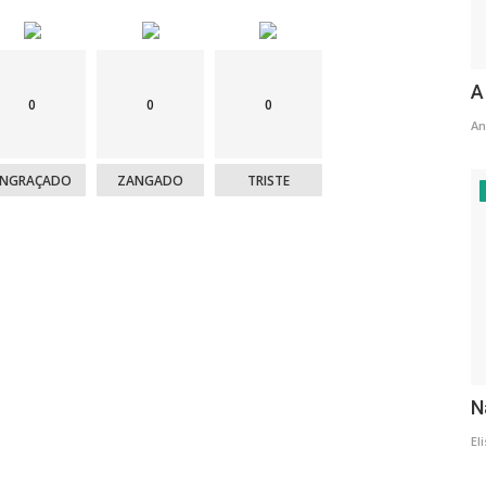
A
0
0
0
An
ENGRAÇADO
ZANGADO
TRISTE
N
El