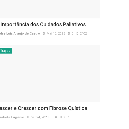
 Importância dos Cuidados Paliativos
dre Luis Araujo de Castro
Mai 10, 2025
0
2102
Traços
ascer e Crescer com Fibrose Quística
isabete Eugénio
Set 24, 2023
0
967