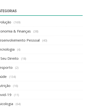
ATEGORIAS
volução
(169)
conomia & Finanças
(38)
esenvolvimento Pessoal
(40)
ecnologia
(4)
 Seu Direito
(18)
esporto
(2)
aúde
(134)
utrição
(16)
ovid-19
(11)
icologia
(64)