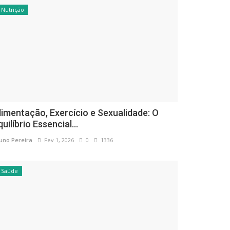
Nutrição
limentação, Exercício e Sexualidade: O
quilíbrio Essencial...
uno Pereira
Fev 1, 2026
0
1336
Saúde