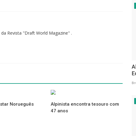
ção desta rocha. Outras dunas consolidadas estão parcialmente
) e entre Sines e Porto Covo, no litoral alentejano. O Forte do
consolidada (a pedra local disponível).
por uma formação arenosa transportada eolicamente, a partir de um
 da Revista "Draft World Magazine" .
m virtude do agente que os transportou, são constituídos por areias
orma carbonatada, que aí se desenvolveu no Miocénico, em condições
ar da praia, a sul, estas areias estão mais ou menos consolidadas a
contrário das areias das praias e dunas do continente, estas areias
A
la, podem ser observados na ponta de S. Lourenço, na ilha da
E
Br
star Norueguês
Alpinista encontra tesouro com
47 anos