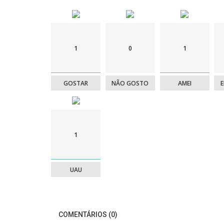
Ver também |
1
0
1
A Possibilidade da Amizade
GOSTAR
NÃO GOSTO
AMEI
Férias em agosto: Sim ou Não?
Viaje em Portugal
... Alojamentos
►
AQUI
1
UAU
COMENTÁRIOS (0)