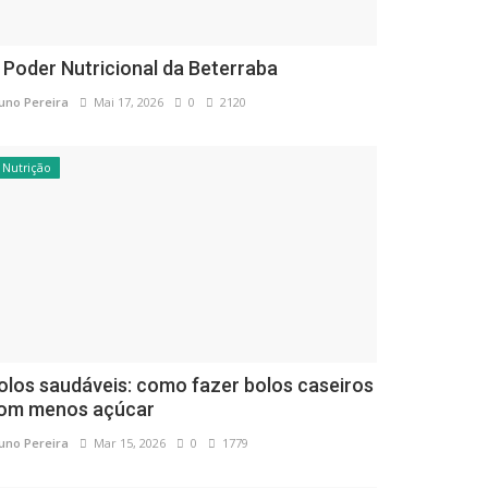
 Poder Nutricional da Beterraba
uno Pereira
Mai 17, 2026
0
2120
Nutrição
olos saudáveis: como fazer bolos caseiros
om menos açúcar
uno Pereira
Mar 15, 2026
0
1779