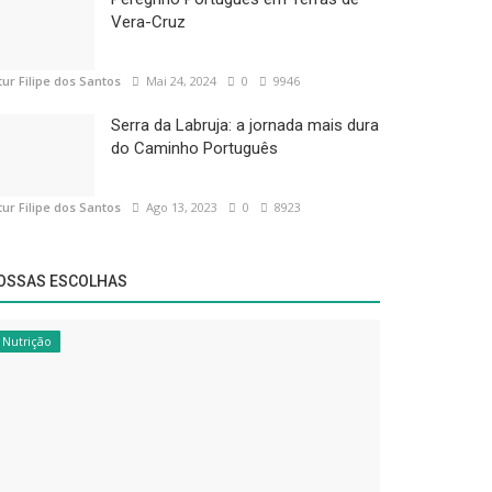
Vera-Cruz
tur Filipe dos Santos
Mai 24, 2024
0
9946
Serra da Labruja: a jornada mais dura
do Caminho Português
tur Filipe dos Santos
Ago 13, 2023
0
8923
OSSAS ESCOLHAS
Nutrição