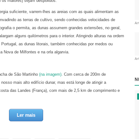
al os maiores) sejam despolidos.
rgia suficiente, varrem-lhes as areias com as quais alimentam as
 invadindo as terras de cultivo, sendo conhecidas velocidades de
Ar
grafia o permita, as dunas assumem grandes extensões, no geral,
alargam alguns quilómetros para o interior. Atingindo alturas na ordem
 Portugal, as dunas litorais, também conhecidas por medos ou
 Nova de Milfontes e na orla algarvia.
Ar
oncha de São Martinho
(na imagem)
. Com cerca de 200m de
N
nosso mais alto edifício dunar, mas está longe de atingir a
 costa das Landes (França), com mais de 2,5 km de comprimento e
que esta se lhe impõe natural ou artificialmente. Trava-se aí um
Ler mais
ação vegetal. Por falta de alimentação (na praia), ou quando a
e transporte diminui, a vegetação inicia a sua fixação, o que
), incrementando-se a ocupação vegetal, até que a duna se fixa. Pelo