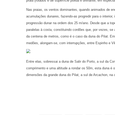
praia (rolados e de superfície polida e brilhante, em especi
Nas praias, os ventos dominantes, quando animados de ene
acumulações dunares, fazendo-as progredir para o interior,
progressão dunar na ordem dos 25 m/ano. Desde que a topo
paralelas à costa, constituindo cordões que, por vezes, se 
da centena de metros, como é o caso da duna do Pilat. Em
medões, alongam-se, com interrupções, entre Espinho e Vila
Entre elas, sobressai a duna de Salir do Porto, a sul da C
comprimento e uma altitude a rondar os 50m, esta duna é o 
dimensões da grande duna do Pilat, a sul de Arcachon, na
cerca de 110m de altura.
As dunas litorais fixam-se por efeito da vegetação, sempre 
confronto constante entre a movimentação da areia e a ocup
velocidade do vento abranda e, portanto, a sua capacidade d
constitui um entrave à deflação (o ato de varrer pelo vento