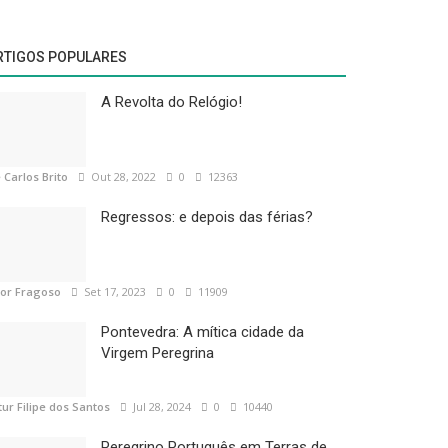
RTIGOS POPULARES
A Revolta do Relógio!
 Carlos Brito
Out 28, 2022
0
12363
Regressos: e depois das férias?
tor Fragoso
Set 17, 2023
0
11909
Pontevedra: A mítica cidade da
Virgem Peregrina
tur Filipe dos Santos
Jul 28, 2024
0
10440
Peregrino Português em Terras de