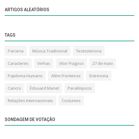
ARTIGOS ALEATÓRIOS
TAGS
Parceria
Música Tradicional
Testosterona
Caracteres
Vinhas
Vitor Fragoso
27 de maio
Papiloma Humano
Além Fronteiras
Entrevista
Cancro
Édouard Manet
Paralímpicos
Relações Internacionais
Costumes
SONDAGEM DE VOTAÇÃO