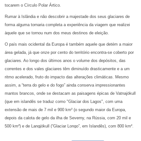
tocarem o Círculo Polar Ártico.
Rumar à Islândia e não descobrir a majestade dos seus glaciares de
forma alguma tornaria completa a experiência da viagem que realizei
àquele que se tornou num dos meus destinos de eleição.
O país mais ocidental da Europa é também aquele que detém a maior
área gelada, já que onze por cento do território encontra-se coberto por
glaciares. Ao longo dos últimos anos o volume dos depósitos, das
correntes e dos vales glaciares têm diminuído drasticamente e a um
ritmo acelerado, fruto do impacto das alterações climáticas. Mesmo
assim, a “terra do gelo e do fogo” ainda conserva impressionantes
mantos brancos, onde se destacam as paisagens épicas de Vatnajökull
(que em islandês se traduz como "Glaciar dos Lagos", com uma
extensão de mais de 7 mil e 900 km² (o segundo maior da Europa,
depois da calota de gelo da ilha de Severny, na Rússia, com 20 mil e
500 km²) e de Langjökull (“Glaciar Longo”, em Islandês), com 800 km².
Foi precisamente este último que tive a oportunidade de descobrir in