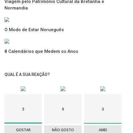
Viagem pelo Património Cultural da Bretanha e
Normandia
Ver também |
O Modo de Estar Norueguês
Diana Krall Honra Joni Mitchell
8 Calendários que Medem os Anos
À Descoberta da Islândia
QUAL É A SUA REAÇÃO?
Saber Emocional: Entre a Liberdade, a Escolha e a Decisão
Viaje em Portugal
... Alojamentos
►
AQUI
5
0
3
GOSTAR
NÃO GOSTO
AMEI