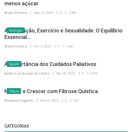
menos açúcar
Bruno Pereira
Mar 15, 2026
0
1788
Alimentação, Exercício e Sexualidade: O Equilíbrio
Nutrição
Essencial...
Bruno Pereira
Fev 1, 2026
0
1342
A Importância dos Cuidados Paliativos
Saúde
Andre Luis Araujo de Castro
Mai 10, 2025
0
2105
Nascer e Crescer com Fibrose Quística
Traços
Elisabete Eugénio
Set 24, 2023
0
967
CATEGORIAS