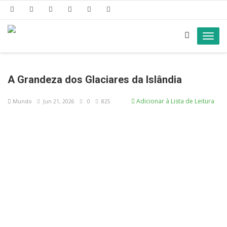
Toggl
navig
A Grandeza dos Glaciares da Islândia
Adicionar à Lista de Leitura
Mundo
Jun 21, 2026
0
825