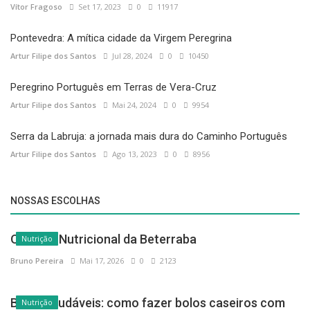
Vítor Fragoso
Set 17, 2023
0
11917
Pontevedra: A mítica cidade da Virgem Peregrina
Artur Filipe dos Santos
Jul 28, 2024
0
10450
Peregrino Português em Terras de Vera-Cruz
Artur Filipe dos Santos
Mai 24, 2024
0
9954
Serra da Labruja: a jornada mais dura do Caminho Português
Artur Filipe dos Santos
Ago 13, 2023
0
8956
NOSSAS ESCOLHAS
O Poder Nutricional da Beterraba
Nutrição
Bruno Pereira
Mai 17, 2026
0
2123
Bolos saudáveis: como fazer bolos caseiros com
Nutrição