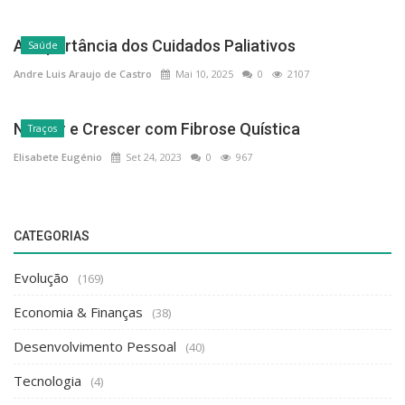
A Importância dos Cuidados Paliativos
Saúde
Andre Luis Araujo de Castro
Mai 10, 2025
0
2107
Nascer e Crescer com Fibrose Quística
Traços
Elisabete Eugénio
Set 24, 2023
0
967
CATEGORIAS
Evolução
(169)
Economia & Finanças
(38)
Desenvolvimento Pessoal
(40)
Tecnologia
(4)