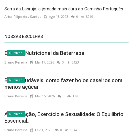
Serra da Labruja: a jornada mais dura do Caminho Português
Artur Filipe dos Santos
Ago 13, 2023
0
8969
NOSSAS ESCOLHAS
O Poder Nutricional da Beterraba
Nutrição
Bruno Pereira
Mai 17, 2026
0
2123
Bolos saudáveis: como fazer bolos caseiros com
Nutrição
menos açúcar
Bruno Pereira
Mar 15, 2026
0
1793
Alimentação, Exercício e Sexualidade: O Equilíbrio
Nutrição
Essencial...
Bruno Pereira
Fev 1, 2026
0
1344