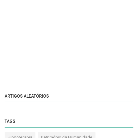
ARTIGOS ALEATÓRIOS
TAGS
Hipnoterapia
Património da Humanidade