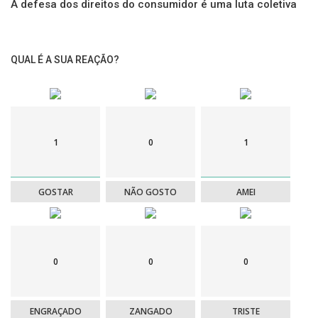
A defesa dos direitos do consumidor é uma luta coletiva
Fonte |
AP Imprensa
Gostou do texto?
Deixe abaixo a sua reação...
QUAL É A SUA REAÇÃO?
Ver Também |
1
0
1
Minela Reis: Pintora Emocional
GOSTAR
NÃO GOSTO
AMEI
De onde surgiu o Povo de Israel?
Vai viajar?
Alojamentos
►
AQUI
0
0
0
ENGRAÇADO
ZANGADO
TRISTE