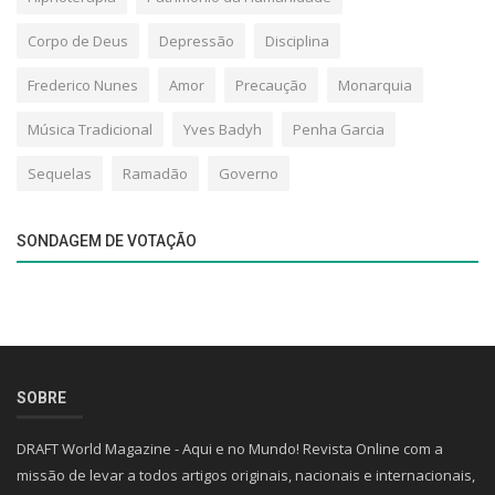
Corpo de Deus
Depressão
Disciplina
Frederico Nunes
Amor
Precaução
Monarquia
Música Tradicional
Yves Badyh
Penha Garcia
Sequelas
Ramadão
Governo
SONDAGEM DE VOTAÇÃO
SOBRE
DRAFT World Magazine - Aqui e no Mundo! Revista Online com a
missão de levar a todos artigos originais, nacionais e internacionais,