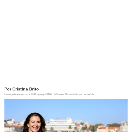
Por Cristina Brito
Investigadora responsável ERC Synergy GRANT 4-Oceans: Human history of marine Life