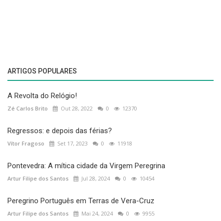
ARTIGOS POPULARES
A Revolta do Relógio!
Zé Carlos Brito
Out 28, 2022
0
12370
Regressos: e depois das férias?
Vítor Fragoso
Set 17, 2023
0
11918
Pontevedra: A mítica cidade da Virgem Peregrina
Artur Filipe dos Santos
Jul 28, 2024
0
10454
Peregrino Português em Terras de Vera-Cruz
Artur Filipe dos Santos
Mai 24, 2024
0
9955