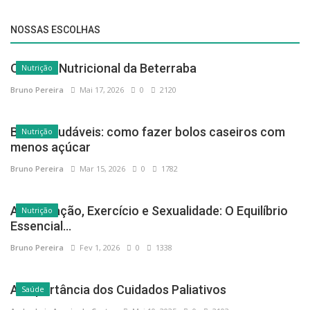
NOSSAS ESCOLHAS
O Poder Nutricional da Beterraba
Nutrição
Bruno Pereira
Mai 17, 2026
0
2120
Bolos saudáveis: como fazer bolos caseiros com
Nutrição
menos açúcar
Bruno Pereira
Mar 15, 2026
0
1782
Alimentação, Exercício e Sexualidade: O Equilíbrio
Nutrição
Essencial...
Bruno Pereira
Fev 1, 2026
0
1338
A Importância dos Cuidados Paliativos
Saúde