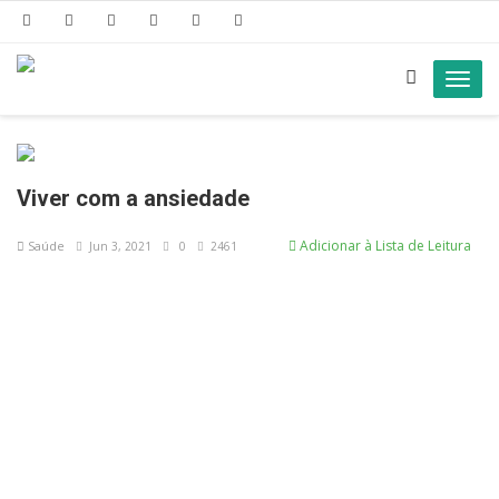
Toggl
navig
Viver com a ansiedade
Adicionar à Lista de Leitura
Saúde
Jun 3, 2021
0
2461