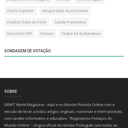
Douro Superior
recuperação da economia
Futebol Clube do Porto
Saúde Preventiva
Desconfin'ART
Outono
Teatro Sá da Bandeira
SONDAGEM DE VOTAÇÃO
SOBRE
DRAFT World Magazine - Aqui e no Mundo! Revista Online com a
missão de levar a todos artigos originais, nacionais e internacionais,
com caráter informativo e educativo. "Registamos Pedaços do
Mundo Online" - Língua oficial da revista: Português (em todas as