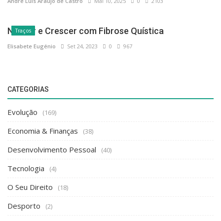
Andre Luis Araujo de Castro
Mai 10, 2025
0
2103
Nascer e Crescer com Fibrose Quística
Traços
Elisabete Eugénio
Set 24, 2023
0
967
CATEGORIAS
Evolução
(169)
Economia & Finanças
(38)
Desenvolvimento Pessoal
(40)
Tecnologia
(4)
O Seu Direito
(18)
Desporto
(2)