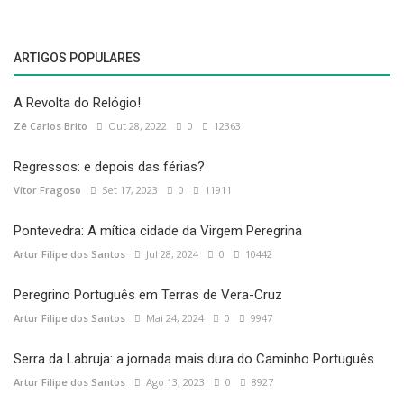
ARTIGOS POPULARES
A Revolta do Relógio!
Zé Carlos Brito
Out 28, 2022
0
12363
Regressos: e depois das férias?
Vítor Fragoso
Set 17, 2023
0
11911
Pontevedra: A mítica cidade da Virgem Peregrina
Artur Filipe dos Santos
Jul 28, 2024
0
10442
Peregrino Português em Terras de Vera-Cruz
Artur Filipe dos Santos
Mai 24, 2024
0
9947
Serra da Labruja: a jornada mais dura do Caminho Português
Artur Filipe dos Santos
Ago 13, 2023
0
8927