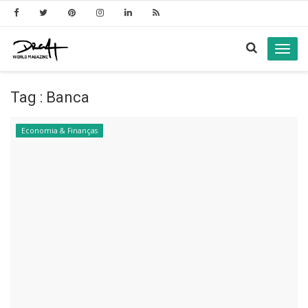
Toggl
navig
Tag : Banca
Economia & Finanças