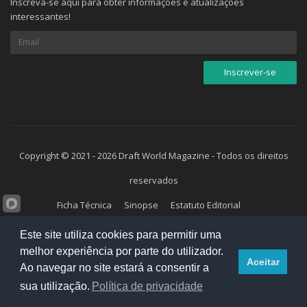
Inscreva-se aqui para obter informações e atualizações
interessantes!
Copyright © 2021 - 2026 Draft World Magazine - Todos os direitos
reservados
Ficha Técnica
Sinopse
Estatuto Editorial
Política de Privacidade e Cookies
Parceiros
Arquivo
Este site utiliza cookies para permitir uma
melhor experiência por parte do utilizador.
Contactos
Enviar Mensagem
Aceitar
Ao navegar no site estará a consentir a
sua utilização.
Política de privacidade