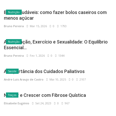
Bolos saudáveis: como fazer bolos caseiros com
Nutrição
menos açúcar
Bruno Pereira
Mar 15, 2026
0
1793
Alimentação, Exercício e Sexualidade: O Equilíbrio
Nutrição
Essencial...
Bruno Pereira
Fev 1, 2026
0
1344
A Importância dos Cuidados Paliativos
Saúde
Andre Luis Araujo de Castro
Mai 10, 2025
0
2107
Nascer e Crescer com Fibrose Quística
Traços
Elisabete Eugénio
Set 24, 2023
0
967