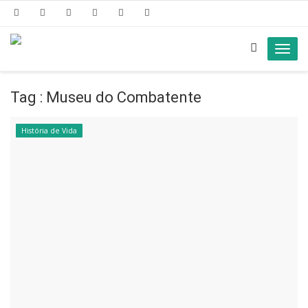
Toggl
navig
Tag : Museu do Combatente
História de Vida