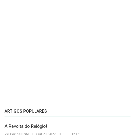
ARTIGOS POPULARES
A Revolta do Relógio!
Zé Carlos Brito
Out 28, 2022
0
12370