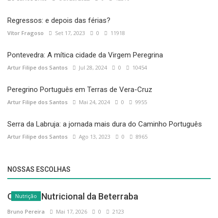
Regressos: e depois das férias?
Vítor Fragoso
Set 17, 2023
0
11918
Pontevedra: A mítica cidade da Virgem Peregrina
Artur Filipe dos Santos
Jul 28, 2024
0
10454
Peregrino Português em Terras de Vera-Cruz
Artur Filipe dos Santos
Mai 24, 2024
0
9955
Serra da Labruja: a jornada mais dura do Caminho Português
Artur Filipe dos Santos
Ago 13, 2023
0
8965
NOSSAS ESCOLHAS
O Poder Nutricional da Beterraba
Nutrição
Bruno Pereira
Mai 17, 2026
0
2123