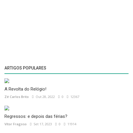
ARTIGOS POPULARES
A Revolta do Relógio!
Zé Carlos Brito
Out 28, 2022
0
12367
Regressos: e depois das férias?
Vítor Fragoso
Set 17, 2023
0
11914
Pontevedra: A mítica cidade da Virgem Peregrina
Artur Filipe dos Santos
Jul 28, 2024
0
10448