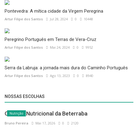
Peregrino Português em Terras de Vera-Cruz
Artur Filipe dos Santos
Mai 24, 2024
0
9952
Serra da Labruja: a jornada mais dura do Caminho Português
Artur Filipe dos Santos
Ago 13, 2023
0
8940
NOSSAS ESCOLHAS
O Poder Nutricional da Beterraba
Nutrição
Bruno Pereira
Mai 17, 2026
0
2120
Bolos saudáveis: como fazer bolos caseiros com
Nutrição
menos açúcar
Bruno Pereira
Mar 15, 2026
0
1784