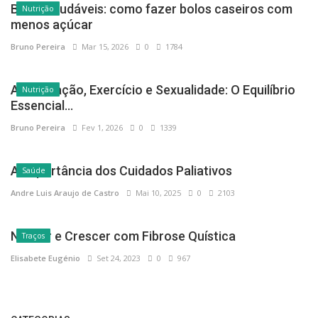
Alimentação, Exercício e Sexualidade: O Equilíbrio
Nutrição
Essencial...
Bruno Pereira
Fev 1, 2026
0
1339
A Importância dos Cuidados Paliativos
Saúde
Andre Luis Araujo de Castro
Mai 10, 2025
0
2103
Nascer e Crescer com Fibrose Quística
Traços
Elisabete Eugénio
Set 24, 2023
0
967
CATEGORIAS
Evolução
(169)
Economia & Finanças
(38)
Desenvolvimento Pessoal