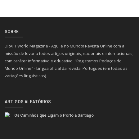
DRAFT World Magazine - Aqui e no Mundo! Revista Online com a
missão de levar a todos artigos originais, nacionais e internacionais,
com caráter informativo e educativo. "Registamos Pedaços do
Mundo Online" - Língua oficial da revista: Português (em todas as
variações linguísticas).
ARTIGOS ALEATÓRIOS
Os Caminhos que Ligam o Porto a Santiago
Ciência e os seus distintos anónimos
Desconforme-se! Dê o salto para a mudança