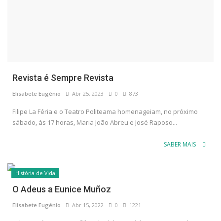
Revista é Sempre Revista
Elisabete Eugénio
Abr 25, 2023
0
873
Filipe La Féria e o Teatro Politeama homenageiam, no próximo
sábado, às 17 horas, Maria João Abreu e José Raposo...
SABER MAIS
História de Vida
O Adeus a Eunice Muñoz
Elisabete Eugénio
Abr 15, 2022
0
1221
"Alegre, cómica, triste, filha ideal da Tragédia, Eunice guardava