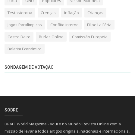
Lúcia
ONU
Populares
Nelson Mandela
Testosterona
Crenças
Inflação
Crianças
Jogos Paralímpicos
Conflito interno
Filipe La Féria
Castro Daire
Burlas Online
Comissão Europeia
Boletim Económico
SONDAGEM DE VOTAÇÃO
SOBRE
DRAFT World Magazine - Aqui e no Mundo! Revista Online com a
missão de levar a todos artigos originais, nacionais e internacionais,