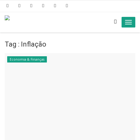
Toggl
navig
Tag : Inflação
Economia & Finanças