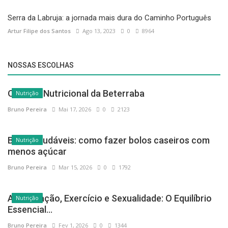
Serra da Labruja: a jornada mais dura do Caminho Português
Artur Filipe dos Santos
Ago 13, 2023
0
8964
NOSSAS ESCOLHAS
O Poder Nutricional da Beterraba
Nutrição
Bruno Pereira
Mai 17, 2026
0
2123
Bolos saudáveis: como fazer bolos caseiros com
Nutrição
menos açúcar
Bruno Pereira
Mar 15, 2026
0
1792
Alimentação, Exercício e Sexualidade: O Equilíbrio
Nutrição
Essencial...
Bruno Pereira
Fev 1, 2026
0
1344