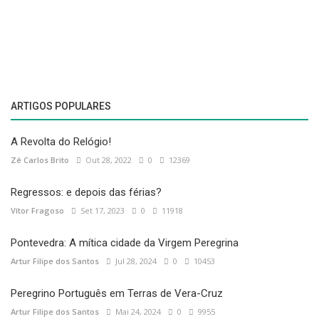
ARTIGOS POPULARES
A Revolta do Relógio!
Zé Carlos Brito
Out 28, 2022
0
12369
Regressos: e depois das férias?
Vítor Fragoso
Set 17, 2023
0
11918
Pontevedra: A mítica cidade da Virgem Peregrina
Artur Filipe dos Santos
Jul 28, 2024
0
10453
Peregrino Português em Terras de Vera-Cruz
Artur Filipe dos Santos
Mai 24, 2024
0
9955