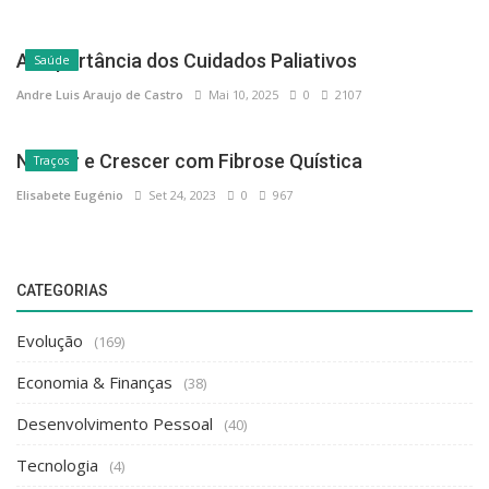
A Importância dos Cuidados Paliativos
Saúde
Andre Luis Araujo de Castro
Mai 10, 2025
0
2107
Nascer e Crescer com Fibrose Quística
Traços
Elisabete Eugénio
Set 24, 2023
0
967
CATEGORIAS
Evolução
(169)
Economia & Finanças
(38)
Desenvolvimento Pessoal
(40)
Tecnologia
(4)