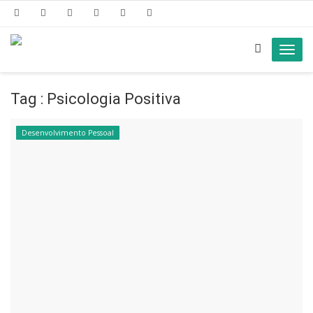
Toggl
navig
Tag : Psicologia Positiva
Desenvolvimento Pessoal