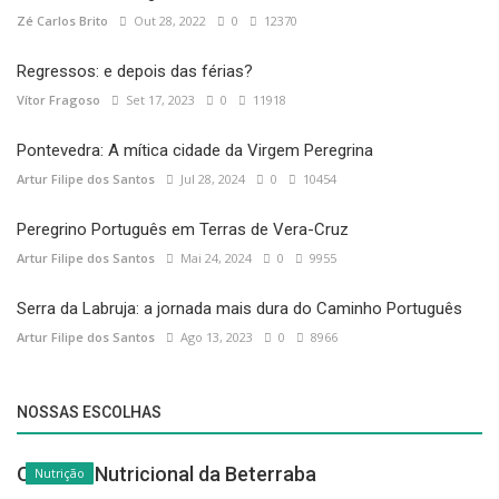
Zé Carlos Brito
Out 28, 2022
0
12370
Regressos: e depois das férias?
Vítor Fragoso
Set 17, 2023
0
11918
Pontevedra: A mítica cidade da Virgem Peregrina
Artur Filipe dos Santos
Jul 28, 2024
0
10454
Peregrino Português em Terras de Vera-Cruz
Artur Filipe dos Santos
Mai 24, 2024
0
9955
Serra da Labruja: a jornada mais dura do Caminho Português
Artur Filipe dos Santos
Ago 13, 2023
0
8966
NOSSAS ESCOLHAS
O Poder Nutricional da Beterraba
Nutrição