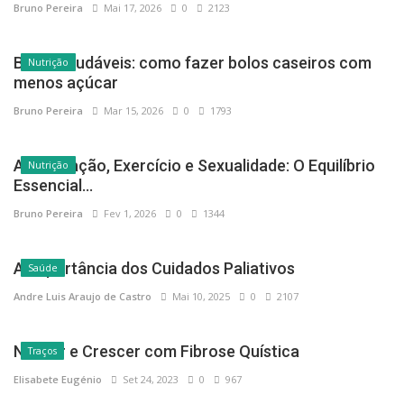
Bruno Pereira
Mai 17, 2026
0
2123
Bolos saudáveis: como fazer bolos caseiros com
Nutrição
menos açúcar
Bruno Pereira
Mar 15, 2026
0
1793
Alimentação, Exercício e Sexualidade: O Equilíbrio
Nutrição
Essencial...
Bruno Pereira
Fev 1, 2026
0
1344
A Importância dos Cuidados Paliativos
Saúde
Andre Luis Araujo de Castro
Mai 10, 2025
0
2107
Nascer e Crescer com Fibrose Quística
Traços
Elisabete Eugénio
Set 24, 2023
0
967