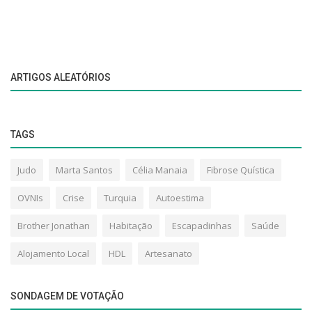
ARTIGOS ALEATÓRIOS
TAGS
Judo
Marta Santos
Célia Manaia
Fibrose Quística
OVNIs
Crise
Turquia
Autoestima
Brother Jonathan
Habitação
Escapadinhas
Saúde
Alojamento Local
HDL
Artesanato
SONDAGEM DE VOTAÇÃO