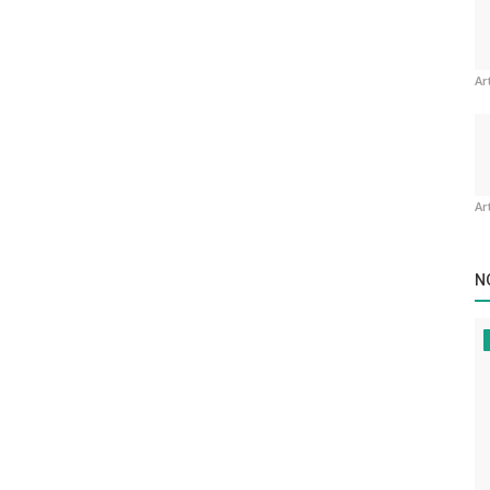
Ar
Ar
N