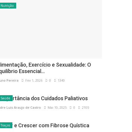
Nutrição
limentação, Exercício e Sexualidade: O
quilíbrio Essencial...
uno Pereira
Fev 1, 2026
0
1340
 Importância dos Cuidados Paliativos
Saúde
dre Luis Araujo de Castro
Mai 10, 2025
0
2105
ascer e Crescer com Fibrose Quística
Traços