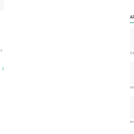
A
os
Zé
Ví
Ar