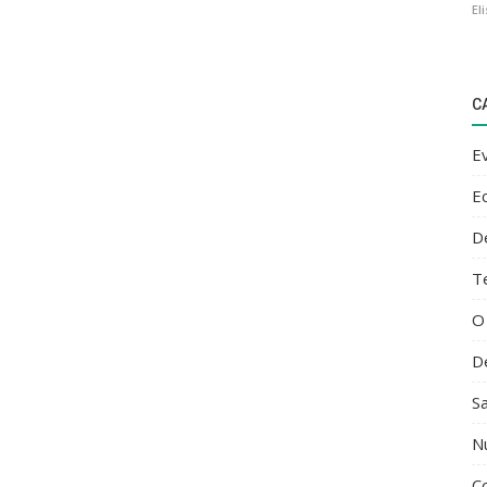
El
C
E
E
D
T
O
D
S
N
C