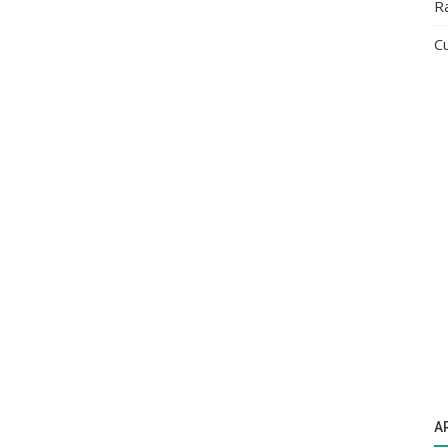
R
Cu
A