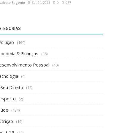
isabete Eugénio
Set 24, 2023
0
967
ATEGORIAS
volução
(169)
conomia & Finanças
(38)
esenvolvimento Pessoal
(40)
ecnologia
(4)
 Seu Direito
(18)
esporto
(2)
aúde
(134)
utrição
(16)
ovid-19
(11)