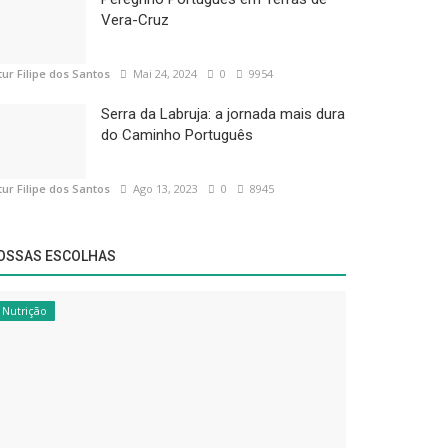
Vera-Cruz
tur Filipe dos Santos
Mai 24, 2024
0
9954
Serra da Labruja: a jornada mais dura
do Caminho Português
tur Filipe dos Santos
Ago 13, 2023
0
8945
OSSAS ESCOLHAS
Nutrição