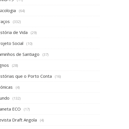
icologia
(64)
raços
(332)
stória de Vida
(29)
ojeto Social
(10)
aminhos de Santiago
(37)
ignos
(28)
istórias que o Porto Conta
(16)
rónicas
(4)
undo
(132)
laneta ECO
(17)
evista Draft Angola
(4)