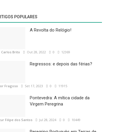
RTIGOS POPULARES
A Revolta do Relógio!
 Carlos Brito
Out 28, 2022
0
12369
Regressos: e depois das férias?
tor Fragoso
Set 17, 2023
0
11915
Pontevedra: A mítica cidade da
Virgem Peregrina
tur Filipe dos Santos
Jul 28, 2024
0
10449
Peregrino Português em Terras de