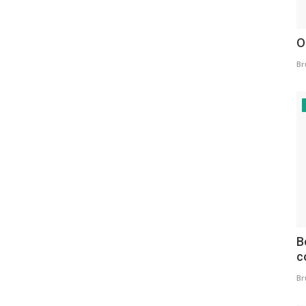
O
Br
B
c
Br