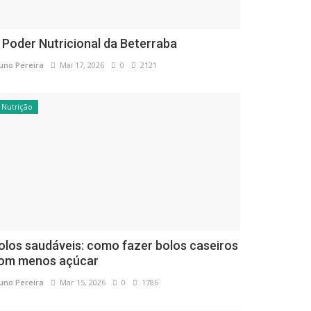
 Poder Nutricional da Beterraba
uno Pereira
Mai 17, 2026
0
2121
Nutrição
olos saudáveis: como fazer bolos caseiros
om menos açúcar
uno Pereira
Mar 15, 2026
0
1786