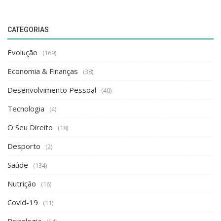
Traços
Nascer e Crescer com Fibrose Quística
Elisabete Eugénio
Set 24, 2023
0
967
CATEGORIAS
Evolução
(169)
Economia & Finanças
(38)
Desenvolvimento Pessoal
(40)
Tecnologia
(4)
O Seu Direito
(18)
Desporto
(2)
Saúde
(134)