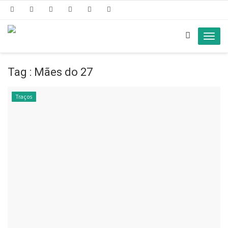
Toggl
navig
Tag : Mães do 27
Traços