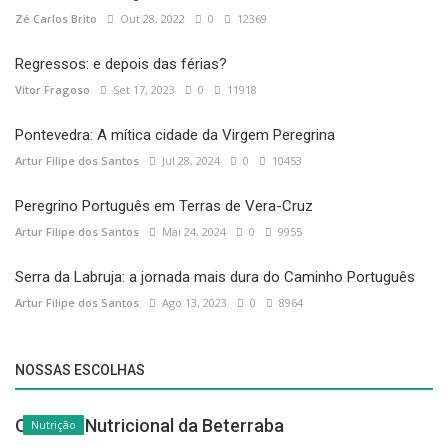
Zé Carlos Brito
Out 28, 2022
0
12369
Regressos: e depois das férias?
Vítor Fragoso
Set 17, 2023
0
11918
Pontevedra: A mítica cidade da Virgem Peregrina
Artur Filipe dos Santos
Jul 28, 2024
0
10453
Peregrino Português em Terras de Vera-Cruz
Artur Filipe dos Santos
Mai 24, 2024
0
9955
Serra da Labruja: a jornada mais dura do Caminho Português
Artur Filipe dos Santos
Ago 13, 2023
0
8964
NOSSAS ESCOLHAS
Nutrição
O Poder Nutricional da Beterraba