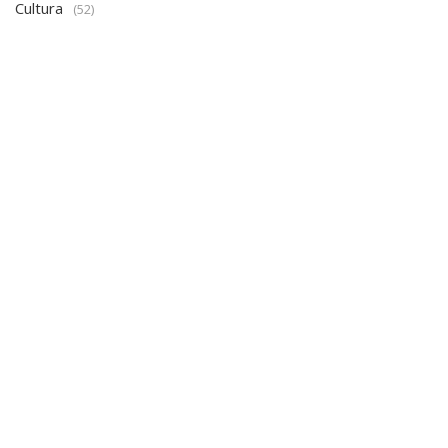
Revista Draft Angola
(4)
Rapidinhas
(2)
Cultura
(52)