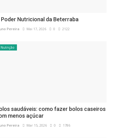
 Poder Nutricional da Beterraba
uno Pereira
Mai 17, 2026
0
2122
Nutrição
olos saudáveis: como fazer bolos caseiros
om menos açúcar
uno Pereira
Mar 15, 2026
0
1786