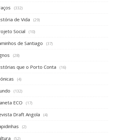
raços
(332)
stória de Vida
(29)
ojeto Social
(10)
aminhos de Santiago
(37)
ignos
(28)
istórias que o Porto Conta
(16)
rónicas
(4)
undo
(132)
laneta ECO
(17)
evista Draft Angola
(4)
apidinhas
(2)
ltura
(52)