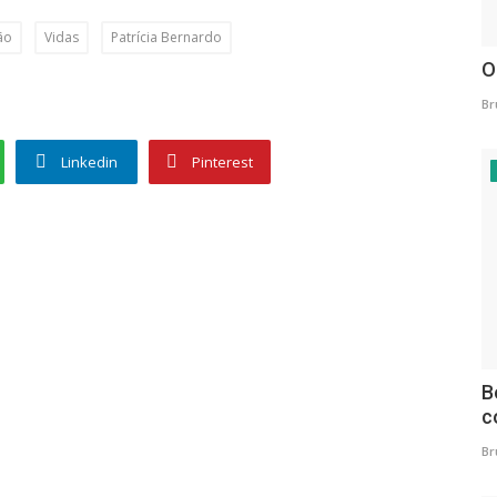
ão
Vidas
Patrícia Bernardo
O
iança é muito importante.
Br
iras.
Linkedin
Pinterest
B
c
refas.
Br