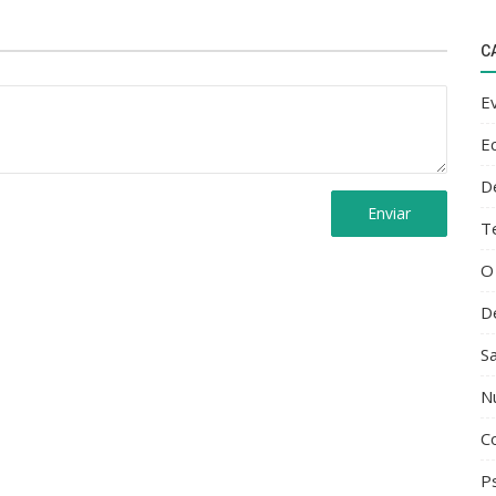
C
agora necessitar de esclarecimentos.
E
ão vão estar evidentes.
E
D
Enviar
T
O
D
S
N
C
tende.
Ps