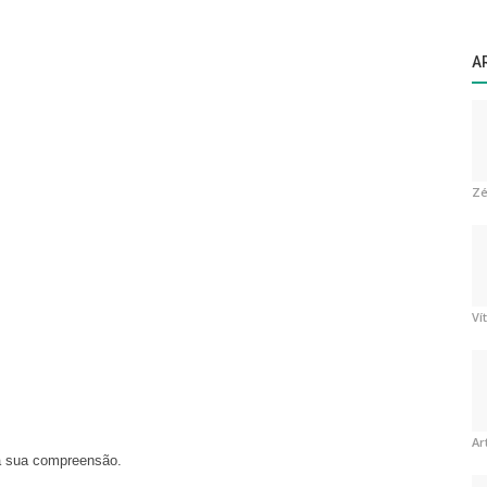
A
Zé
Ví
Ar
a sua compreensão.