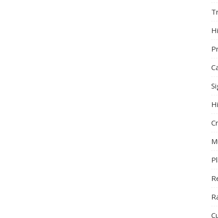
T
Hi
Pr
C
S
 os seus sentimentos.
H
re focar-se nas tarefas que tem em mãos.
C
M
P
R
R
Cu