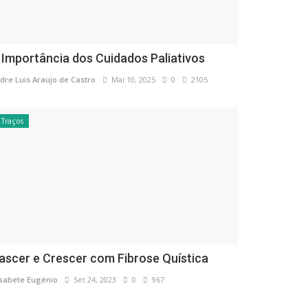
 Importância dos Cuidados Paliativos
dre Luis Araujo de Castro
Mai 10, 2025
0
2105
Traços
ascer e Crescer com Fibrose Quística
isabete Eugénio
Set 24, 2023
0
967