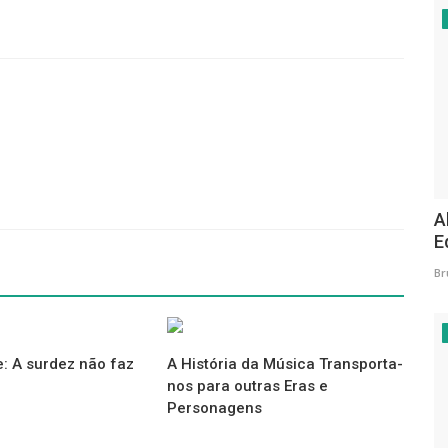
prioridade durante fase.
 as suas finanças.
A
E
Br
: A surdez não faz
A História da Música Transporta-
nos para outras Eras e
Personagens
incado.