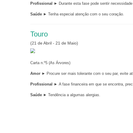
Profissional
► Durante esta fase pode sentir necessidade 
Saúde
► Tenha especial atenção com o seu coração.
Touro
(21 de Abril - 21 de Maio)
Carta n.º5 (As Árvores)
Amor
► Procure ser mais tolerante com o seu par, evite at
Profissional
► A fase financeira em que se encontra, preci
Saúde
► Tendência a algumas alergias.
Gémeos
(21 de Maio - 20 de Junho)