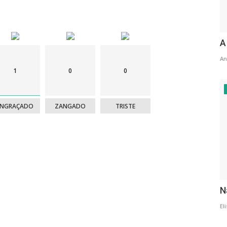
inalmente os seus esforços.
A
An
1
0
0
ENGRAÇADO
ZANGADO
TRISTE
que tanto procurava.
N
El