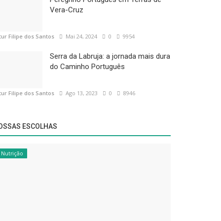
Vera-Cruz
tur Filipe dos Santos
Mai 24, 2024
0
9954
Serra da Labruja: a jornada mais dura
do Caminho Português
tur Filipe dos Santos
Ago 13, 2023
0
8946
OSSAS ESCOLHAS
Nutrição