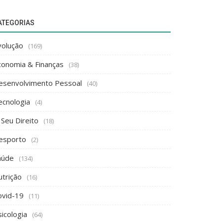
ATEGORIAS
volução
(169)
conomia & Finanças
(38)
esenvolvimento Pessoal
(40)
ecnologia
(4)
 Seu Direito
(18)
esporto
(2)
aúde
(134)
utrição
(16)
ovid-19
(11)
icologia
(64)