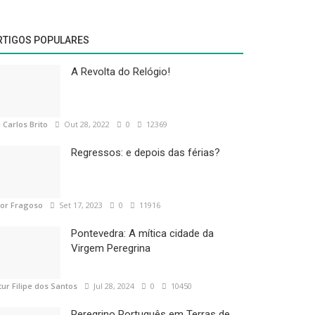
RTIGOS POPULARES
A Revolta do Relógio!
 Carlos Brito
Out 28, 2022
0
12369
Regressos: e depois das férias?
tor Fragoso
Set 17, 2023
0
11916
Pontevedra: A mítica cidade da
Virgem Peregrina
tur Filipe dos Santos
Jul 28, 2024
0
10450
Peregrino Português em Terras de