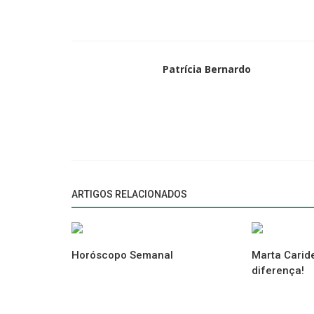
Leão
(23 de Julho - 22 de Agosto)
Patrícia Bernardo
Carta n.º 18 (O Aliado)
Amor
► Os seus filhos e o seu companheiro vão ser a sua 
Profissional
► Durante esta fase procure organizar melhor
Saúde
► Tendência a problemas de coluna.
ARTIGOS RELACIONADOS
Virgem
(23 de Agosto - 22 de Setembro)
Horóscopo Semanal
Marta Caride
diferença!
Carta n.º 10 (As Transformações)
Amor
► O seu lado paciente e comunicativo estará mais v