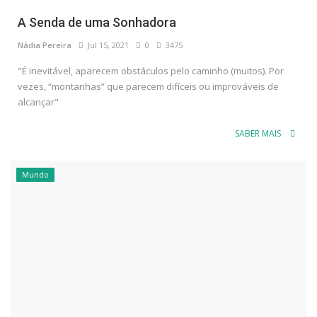
A Senda de uma Sonhadora
Nádia Pereira
Jul 15, 2021
0
3475
"É inevitável, aparecem obstáculos pelo caminho (muitos). Por
vezes, “montanhas” que parecem difíceis ou improváveis de
alcançar"
SABER MAIS
Mundo