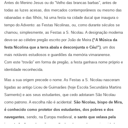
Antes do Menino Jesus ou do “Velho das brancas barbas”, antes de
todas as luzes acesas, dos mercados contemporâneos ou mesmo das
rabanadas e das filhós, há uma festa na cidade ducal que inaugura o
tempo do Advento: as Festas Nicolinas, ou, como durante séculos se
chamou, simplesmente, as Festas a S. Nicolau. A designação moderna
deve-se ao célebre pregão escrito por João de Meira
(“A Música da
festa Nicolina que a terra abala e desconjunta o Céu!”)
, um dos
mais notáveis estudiosos e guardiões da memória vimaranense.
Com este “trovão” em forma de pregão, a festa ganhava nome próprio e
identidade reconhecida.
Mas a sua origem precede o nome. As Festas a S. Nicolau nasceram
ligadas ao antigo Liceu de Guimarães (hoje Escola Secundária Martins
Sarmento) e aos seus estudantes, que cedo adotaram São Nicolau
como patrono. A escolha não é acidental:
São Nicolau, bispo de Mira,
é conhecido como protetor dos estudantes, dos pobres e dos
navegantes
, sendo, na Europa medieval,
o santo que velava pela
juventude.
A sua devoção, espalhada pelas escolas e universidades