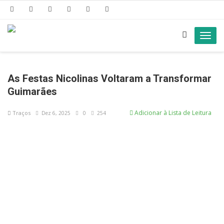
Toggl
navig
As Festas Nicolinas Voltaram a Transformar
Guimarães
Adicionar à Lista de Leitura
Traços
Dez 6, 2025
0
254