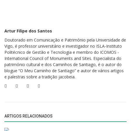
o cortejo inscreve-se numa linhagem festiva que atravessa décadas e
gerações marcadas pela vida escolar vimaranense.
As Posses mantêm o humor e a sátira, expondo publicamente os
Artur Filipe dos Santos
episódios do ano letivo num exercício de crítica bem-humorada que
Doutorado em Comunicação e Património pela Universidade de
recorda antigas cerimónias académicas. Servem também para reunir
Vigo, é professor universitário e investigador no ISLA-Instituto
víveres que serão distribuídos no Magusto. Este momento devolve o
Politécnico de Gestão e Tecnologia e membro do ICOMOS -
peditório às gentes da cidade, num ambiente que conserva uma
International Council of Monuments and Sites. Especialista do
ruralidade enraizada no coração urbano.
património cultural e dos Caminhos de Santiago, é o autor do
blogue “O Meu Caminho de Santiago” e autor de vários artigos
e palestras sobre a tradição jacobeia.
As Roubalheiras
, mais simbólicas do que reais,
ironizam a antiga
prática dos estudantes de “surripiar” objetos inofensivos para,
depois, os devolverem em ambiente festivo.
É um jogo que mistura
audácia juvenil com transgressão controlada, cujo resultado termina
aos pés do pinheiro.
ARTIGOS RELACIONADOS
O Pregão
, por sua vez,
traz a sátira, a crítica social e a veia literária.
É uma alma da festa, um chamamento à participação, um manifesto