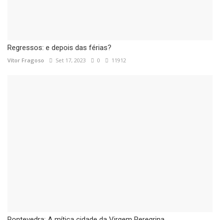
Regressos: e depois das férias?
Vítor Fragoso
Set 17, 2023
0
11912
Pontevedra: A mítica cidade da Virgem Peregrina