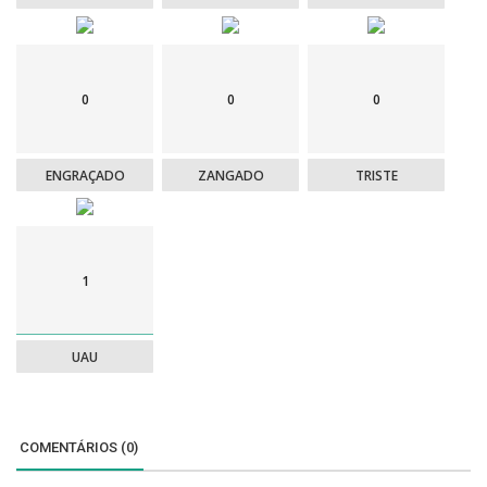
Fotografias de Artur Filipe dos Santos
Este sentimento encontra forma física no Monumento ao Nicolino,
0
0
0
idealizado por José de Guimarães e inaugurado em 2007 junto à igreja
de São Gualter.
A obra, simultaneamente moderna e ritualista,
concentra o espírito da tradição que procura, desde 2005, ser
ENGRAÇADO
ZANGADO
TRISTE
reconhecida como Património Imaterial da Humanidade
: uma energia
irreverente, uma musicalidade telúrica e a força de uma tradição que
dialoga sem medo com a contemporaneidade.
Um marco urbano, mas também um gesto simbólico: a cidade
1
consagra, em arte pública, aquilo que o povo da Cidade-Berço guarda
na alma há séculos.
UAU
Gostou do texto?
Deixe abaixo a sua reação e comentário...
COMENTÁRIOS (0)