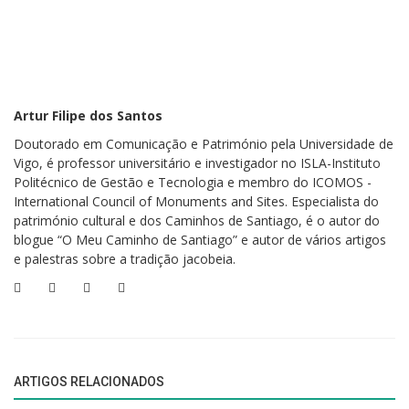
Os Ovos-moles começaram, logo após a extinção das ordens
religiosas, a ser produzidos por doceiras locais, que mantiveram a
tradição e os segredos da receita, passando-os de geração em
geração.
Com o passar dos séculos, os Ovos-moles de Aveiro transcendem o
Artur Filipe dos Santos
contexto da sua criação, mantendo-se uma parte vital da identidade
Doutorado em Comunicação e Património pela Universidade de
cultural e gastronómica de Aveiro e de Portugal.
Vigo, é professor universitário e investigador no ISLA-Instituto
Politécnico de Gestão e Tecnologia e membro do ICOMOS -
A receita, preservada através de gerações, não apenas sobreviveu ao
International Council of Monuments and Sites. Especialista do
fim das comunidades hieráticas, no século XIX, mas também
património cultural e dos Caminhos de Santiago, é o autor do
prosperou, tornando-se um símbolo de tradição, inovação e qualidade
blogue “O Meu Caminho de Santiago” e autor de vários artigos
na doçaria portuguesa.
e palestras sobre a tradição jacobeia.
Os Ovos-moles de Aveiro são hoje reconhecidos como uma das
principais especialidades da doçaria portuguesa, tendo sido um dos
primeiros produtos em Portugal a receber a Indicação Geográfica
Protegida (IGP), em 2008.
ARTIGOS RELACIONADOS