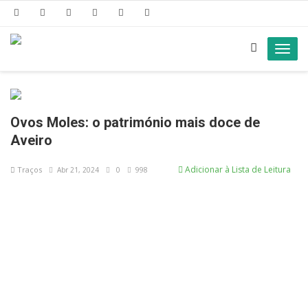
Toggl
navig
Ovos Moles: o património mais doce de
Aveiro
Adicionar à Lista de Leitura
Traços
Abr 21, 2024
0
998