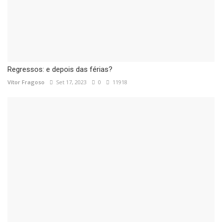
Regressos: e depois das férias?
Vítor Fragoso
Set 17, 2023
0
11918