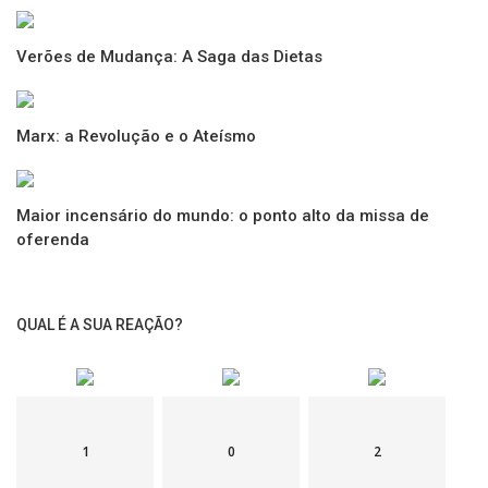
Gostou do texto?
Deixe abaixo a sua reação e comentário...
Verões de Mudança: A Saga das Dietas
Ver também |
Marx: a Revolução e o Ateísmo
Ver: olhar de novo as coisas velhas
Maior incensário do mundo: o ponto alto da missa de
oferenda
IRS: Estratégias para Maximizar as Deduções Fiscais
QUAL É A SUA REAÇÃO?
Pronto para embarcar na próxima aventura?
Garanta seu alojamento
com o Selo Draft World Magazine e descubra o mundo
connosco!
►
Reserve agora
1
0
2