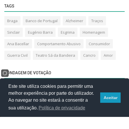
TAGS
Braga
Banco de Portugal
Alzheimer
Traços
Sinclair
Eugénio Barra
Esgrima
Homenagem
Ana Bacellar
Comportamento Abusivo
Consumidor
Guerra Civil
Teatro Sá da Bandeira
Cancro
Amor
SONDAGEM DE VOTAÇÃO
Este site utiliza cookies para permitir uma
melhor experiência por parte do utilizador.
Aceitar
Ao navegar no site estará a consentir a
sua utilização.
Política de privacidade
SOBRE
DRAFT World Magazine - Aqui e no Mundo! Revista Online com a