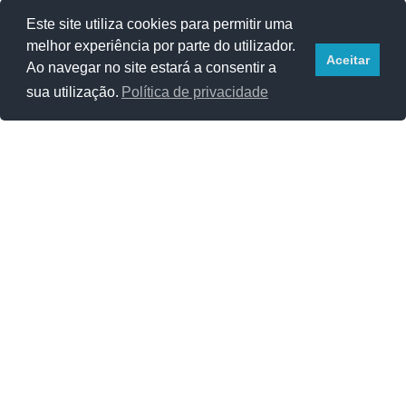
Este site utiliza cookies para permitir uma
melhor experiência por parte do utilizador.
Aceitar
Ao navegar no site estará a consentir a
sua utilização.
Política de privacidade
A Revolta do Relógio!
Zé Carlos Brito
Out 28, 2022
0
12369