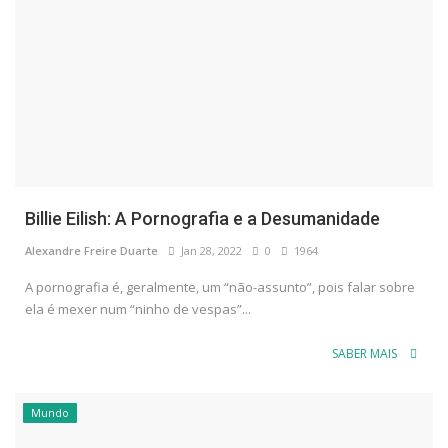
Billie Eilish: A Pornografia e a Desumanidade
Alexandre Freire Duarte
Jan 28, 2022
0
1964
A pornografia é, geralmente, um “não-assunto”, pois falar sobre
ela é mexer num “ninho de vespas”...
SABER MAIS
Mundo