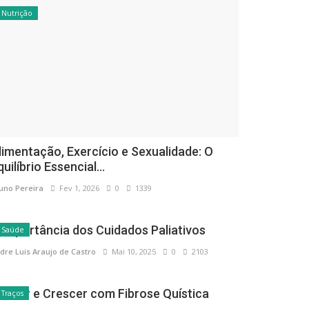
Nutrição
limentação, Exercício e Sexualidade: O
quilíbrio Essencial...
uno Pereira
Fev 1, 2026
0
1339
 Importância dos Cuidados Paliativos
Saúde
dre Luis Araujo de Castro
Mai 10, 2025
0
2103
ascer e Crescer com Fibrose Quística
Traços