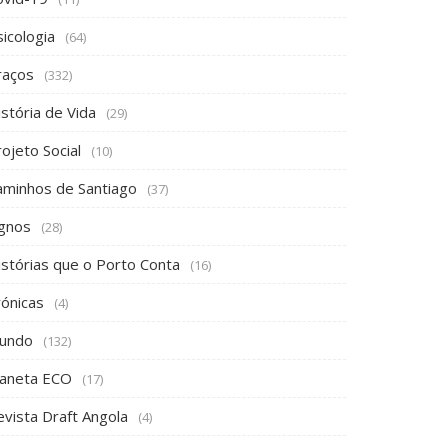
icologia
(64)
raços
(332)
stória de Vida
(29)
ojeto Social
(10)
aminhos de Santiago
(37)
ignos
(28)
istórias que o Porto Conta
(16)
rónicas
(4)
undo
(132)
laneta ECO
(17)
evista Draft Angola
(4)