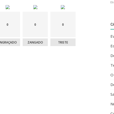
El
C
0
0
0
E
ENGRAÇADO
ZANGADO
TRISTE
E
D
T
O
D
S
N
C