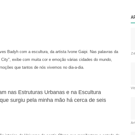
A
Yves Badyh com a escultura, da artista Ivone Gaipi. Nas palavras da
Zé
e City", exibe com muita cor e emoção várias cidades do mundo,
emoções que tantos de nós vivemos no dia-a-dia.
Ví
iram nas Estruturas Urbanas e na Escultura
ue surgiu pela minha mão há cerca de seis
Ar