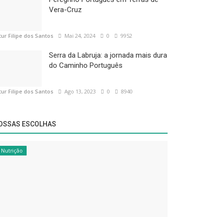
Vera-Cruz
tur Filipe dos Santos
Mai 24, 2024
0
9952
Serra da Labruja: a jornada mais dura
do Caminho Português
tur Filipe dos Santos
Ago 13, 2023
0
8940
OSSAS ESCOLHAS
Nutrição