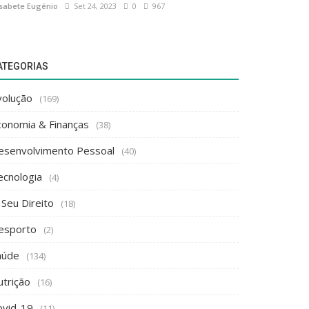
isabete Eugénio
Set 24, 2023
0
967
ATEGORIAS
volução
(169)
conomia & Finanças
(38)
esenvolvimento Pessoal
(40)
ecnologia
(4)
 Seu Direito
(18)
esporto
(2)
aúde
(134)
utrição
(16)
ovid-19
(11)