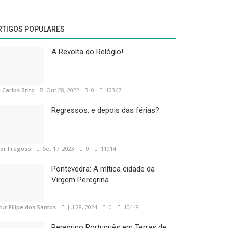
RTIGOS POPULARES
A Revolta do Relógio!
 Carlos Brito
Out 28, 2022
0
12367
Regressos: e depois das férias?
tor Fragoso
Set 17, 2023
0
11914
Pontevedra: A mítica cidade da
Virgem Peregrina
tur Filipe dos Santos
Jul 28, 2024
0
10448
Peregrino Português em Terras de