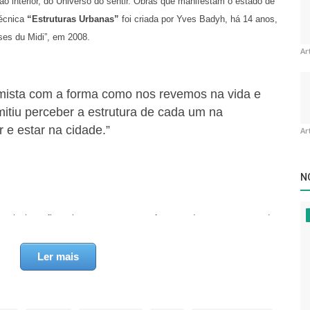
o interior, do Universo do sentir. Obras que manifestam o estado de
écnica
“Estruturas Urbanas”
foi criada por Yves Badyh, há 14 anos,
ses du Midi”, em 2008.
Ar
imista com a forma como nos revemos na vida e
itiu perceber a estrutura de cada um na
r e estar na cidade.”
Ar
N
essionismo figurativo que transmuta a forma, e demonstra os estados
lém do corpo, da expressão para além do volume, da harmonia, para
Ler mais
 estruturas urbanas do Badhy com o corpo que vive nessa atmosfera,
o Universo Urbano através da imersão ao sentir, dos estados do