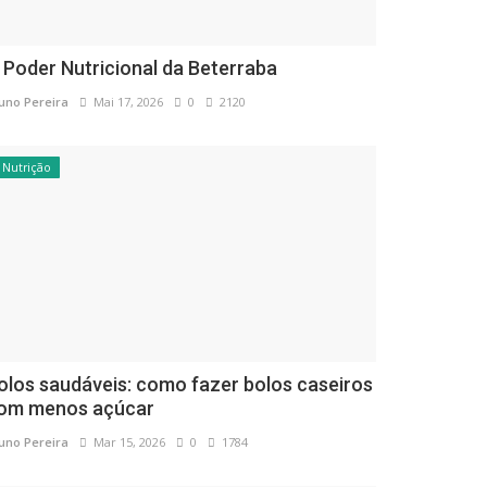
 Poder Nutricional da Beterraba
uno Pereira
Mai 17, 2026
0
2120
Nutrição
olos saudáveis: como fazer bolos caseiros
om menos açúcar
uno Pereira
Mar 15, 2026
0
1784