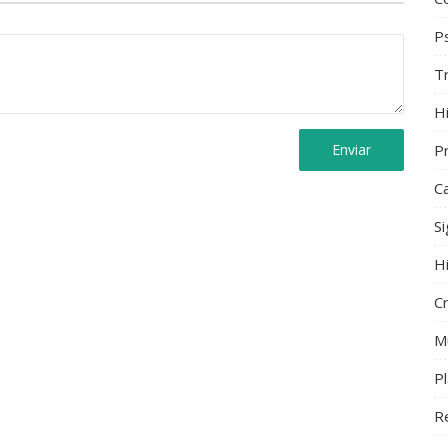
Ps
T
Hi
Enviar
Pr
C
S
H
C
M
P
R