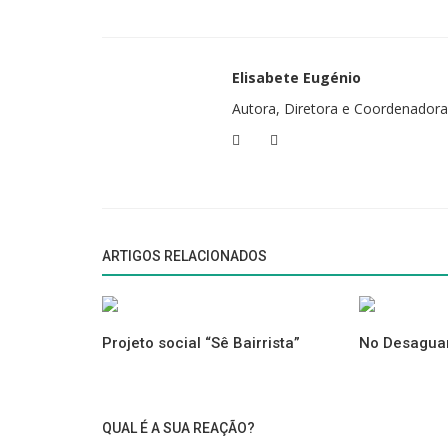
Gostou do texto?
Deixe abaixo a sua reação...
Elisabete Eugénio
Autora, Diretora e Coordenadora
Ver também |
As Três Vidas de Yves Badyh
ARTIGOS RELACIONADOS
O Futuro Come-se Hoje
Projeto social “Sê Bairrista”
No Desaguar
Viaje em Portugal
... Alojamentos
►
AQUI
QUAL É A SUA REAÇÃO?