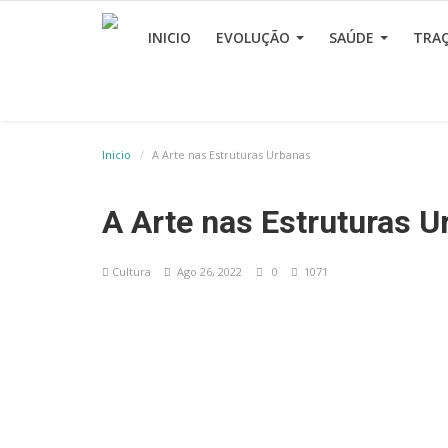
INICIO
EVOLUÇÃO
SAÚDE
TRA
Inicio
A Arte nas Estruturas Urbanas
A Arte nas Estruturas 
Cultura
Ago 26, 2022
0
1071