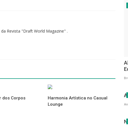
 da Revista "Draft World Magazine" .
A
E
Br
A
 dos Corpos
Harmonia Artística no Casual
Lounge
An
N