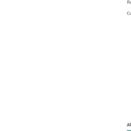
R
Cu
A