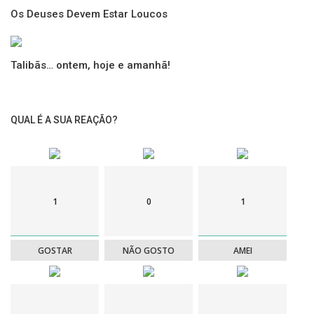
Os Deuses Devem Estar Loucos
Uma Viagem Cativante de Porriño a Mos
Talibãs… ontem, hoje e amanhã!
Maus-Tratos a Idosos: Aspetos Jurídicos
QUAL É A SUA REAÇÃO?
Pronto para embarcar na próxima aventura?
Garanta seu alojamento
com o Selo Draft World Magazine e descubra o mundo
connosco!
►
Reserve agora
1
0
1
GOSTAR
NÃO GOSTO
AMEI