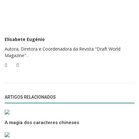
também não se sabe até que ponto se
degradam no ambiente.”
O trabalho de mapeamento das praias de Cabo Verde envolve ainda
outra ameaça, consequência das alterações climáticas, que está a
Elisabete Eugénio
afetar estes animais. A subida do nível do mar também põe em risco as
Autora, Diretora e Coordenadora da Revista "Draft World
tartarugas, uma vez, que, ficando o areal disponível “muito molhado”,
Magazine" .
inunda o ninho e inviabiliza os ovos. De acordo com as Nações Unidas,
só na última década, a subida do nível médio do mar duplicou.
Fonte |
Faculdade de Ciências da Universidade do Porto.
ARTIGOS RELACIONADOS
Gostou do texto?
Deixe abaixo a sua reação e comentário...
A magia dos caracteres chineses
Ver também |