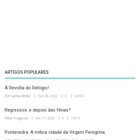
ARTIGOS POPULARES
A Revolta do Relógio!
Zé Carlos Brito
Out 28, 2022
0
12365
Regressos: e depois das férias?
Vítor Fragoso
Set 17, 2023
0
11911
Pontevedra: A mítica cidade da Virgem Peregrina