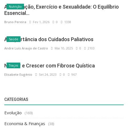
Alimentação, Exercício e Sexualidade: O Equilíbrio
Nutrição
Essencial...
Bruno Pereira
Fev 1, 2026
0
1338
A Importância dos Cuidados Paliativos
Saúde
Andre Luis Araujo de Castro
Mai 10, 2025
0
2103
Nascer e Crescer com Fibrose Quística
Traços
Elisabete Eugénio
Set 24, 2023
0
967
CATEGORIAS
Evolução
(169)
Economia & Finanças
(38)