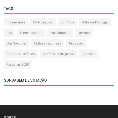
TAGS
Pontevedra
DNA Cascais
Conflitos
Rota de Portugal
Paz
Eunice Muñoz
Paralímpicos
Direitos
Dia Nacional
Cultura Japonesa
Previsão
Aldeias Históricas
História Portuguesa
Exercício
Palavras 2020
SONDAGEM DE VOTAÇÃO
SOBRE