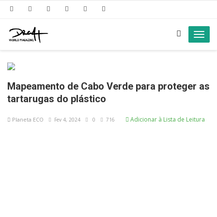
Toggl
navig
Mapeamento de Cabo Verde para proteger as
tartarugas do plástico
Adicionar à Lista de Leitura
Planeta ECO
Fev 4, 2024
0
716