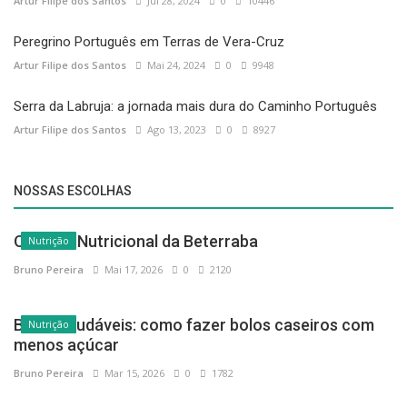
Artur Filipe dos Santos
Jul 28, 2024
0
10446
Peregrino Português em Terras de Vera-Cruz
Artur Filipe dos Santos
Mai 24, 2024
0
9948
Serra da Labruja: a jornada mais dura do Caminho Português
Artur Filipe dos Santos
Ago 13, 2023
0
8927
NOSSAS ESCOLHAS
O Poder Nutricional da Beterraba
Nutrição
Bruno Pereira
Mai 17, 2026
0
2120
Bolos saudáveis: como fazer bolos caseiros com
Nutrição
menos açúcar
Bruno Pereira
Mar 15, 2026
0
1782