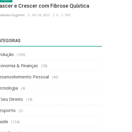
isabete Eugénio
Set 24, 2023
0
967
ATEGORIAS
volução
(169)
conomia & Finanças
(38)
esenvolvimento Pessoal
(40)
ecnologia
(4)
 Seu Direito
(18)
esporto
(2)
aúde
(134)
utrição
(16)
ovid-19
(11)