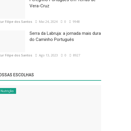
Vera-Cruz
tur Filipe dos Santos
Mai 24, 2024
0
9948
Serra da Labruja: a jornada mais dura
do Caminho Português
tur Filipe dos Santos
Ago 13, 2023
0
8927
OSSAS ESCOLHAS
Nutrição