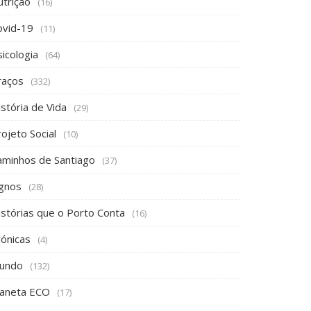
icologia
(64)
raços
(332)
stória de Vida
(29)
ojeto Social
(10)
aminhos de Santiago
(37)
ignos
(28)
istórias que o Porto Conta
(16)
rónicas
(4)
undo
(132)
laneta ECO
(17)
evista Draft Angola
(4)