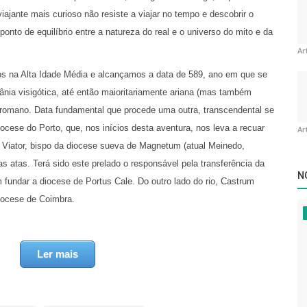
viajante mais curioso não resiste a viajar no tempo e descobrir o
ponto de equilíbrio entre a natureza do real e o universo do mito e da
Ar
mos na Alta Idade Média e alcançamos a data de 589, ano em que se
spânia visigótica, até então maioritariamente ariana (mas também
mo romano. Data fundamental que procede uma outra, transcendental se
iocese do Porto, que, nos inícios desta aventura, nos leva a recuar
Ar
e Viator, bispo da diocese sueva de Magnetum (atual Meinedo,
 atas. Terá sido este prelado o responsável pela transferência da
N
 fundar a diocese de Portus Cale. Do outro lado do rio, Castrum
diocese de Coimbra.
ova localização episcopal, contudo a chegada dos muçulmanos ao
ndono (ou mesmo destruição) desse cenóbio.
Ler mais
ia presor da cidade em 868, a primitiva catedral sido reconstruída e
nçor no seu caminho para Santiago de Compostela, com a data a
a que o temível general terá realizado às terras de Aguiar de Sousa.