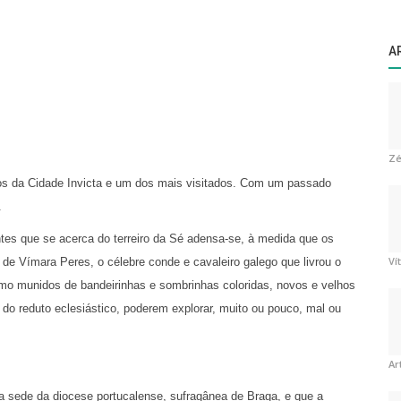
A
Zé
s da Cidade Invicta e um dos mais visitados. Com um passado
.
es que se acerca do terreiro da Sé adensa-se, à medida que os
Ví
de Vímara Peres, o célebre conde e cavaleiro galego que livrou o
mo munidos de bandeirinhas e sombrinhas coloridas, novos e velhos
 do reduto eclesiástico, poderem explorar, muito ou pouco, mal ou
Ar
 a sede da diocese portucalense, sufragânea de Braga, e que a