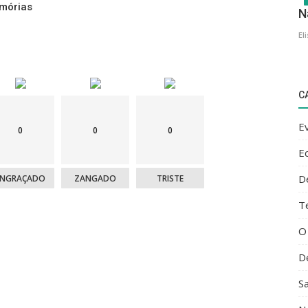
El
mórias
C
E
E
0
0
0
D
T
ENGRAÇADO
ZANGADO
TRISTE
O
D
S
N
C