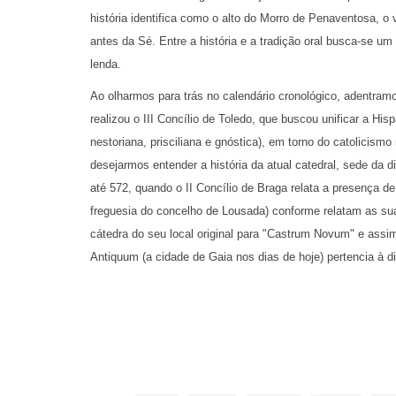
história identifica como o alto do Morro de Penaventosa, o 
antes da Sé. Entre a história e a tradição oral busca-se um 
lenda.
Ao olharmos para trás no calendário cronológico, adentra
realizou o III Concílio de Toledo, que buscou unificar a Hi
nestoriana, prisciliana e gnóstica), em torno do catolicis
desejarmos entender a história da atual catedral, sede da d
até 572, quando o II Concílio de Braga relata a presença d
freguesia do concelho de Lousada) conforme relatam as suas
cátedra do seu local original para "Castrum Novum" e assim
Antiquum (a cidade de Gaia nos dias de hoje) pertencia à 
Uma modesta igreja terá sido construída para abrigar a n
noroeste peninsular levou à extinção da diocese e ao aba
Com a chegada do conde galego Vímara Peres, que se tornar
presumivelmente destruída ao tempo da passagem de Alma
fixar-se entre 982 e 995, esta última relacionada com a razi