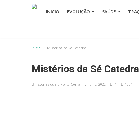
INICIO
EVOLUÇÃO
SAÚDE
TRA
Inicio
Mistérios da Sé Catedral
Mistérios da Sé Catedra
Histórias que o Porto Conta
Jun 3, 2022
1
1301