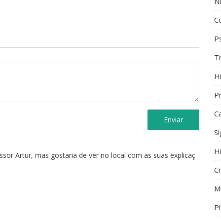
Ps
T
Hi
Pr
C
S
Enviar
H
C
ssor Artur, mas gostaria de ver no local com as suas explicaç
M
P
R