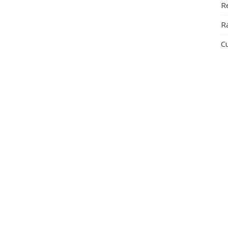
R
Cu
A