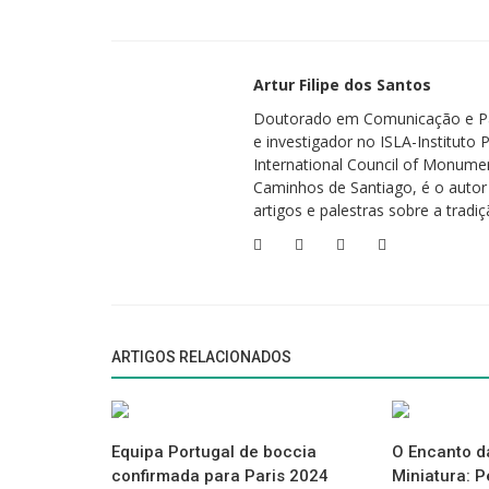
O Poder da Autocompaixão
Gostas do texto?
Deixa abaixo a sua reação e comentário.
Artur Filipe dos Santos
Doutorado em Comunicação e Patr
e investigador no ISLA-Institut
V
isita o Porto?
Descubra todos os alojamentos e hóteis da invi
International Council of Monument
Caminhos de Santiago, é o autor
artigos e palestras sobre a tradiç
ARTIGOS RELACIONADOS
Equipa Portugal de boccia
O Encanto d
confirmada para Paris 2024
Miniatura: 