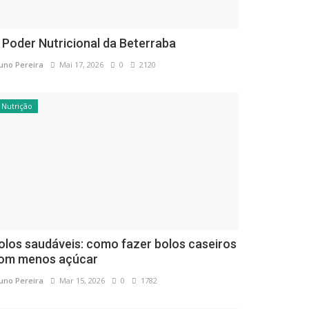
 Poder Nutricional da Beterraba
uno Pereira
Mai 17, 2026
0
2120
Nutrição
olos saudáveis: como fazer bolos caseiros
om menos açúcar
uno Pereira
Mar 15, 2026
0
1782