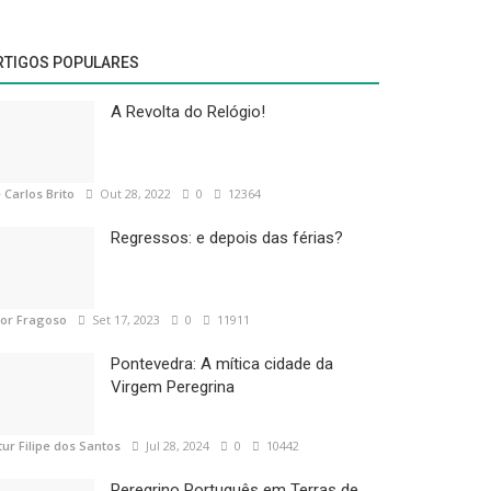
RTIGOS POPULARES
A Revolta do Relógio!
 Carlos Brito
Out 28, 2022
0
12364
Regressos: e depois das férias?
tor Fragoso
Set 17, 2023
0
11911
Pontevedra: A mítica cidade da
Virgem Peregrina
tur Filipe dos Santos
Jul 28, 2024
0
10442
Peregrino Português em Terras de