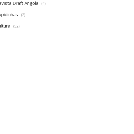
apidinhas
(2)
ltura
(52)
RTIGOS ALEATÓRIOS