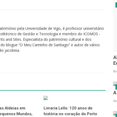
..
imónio pela Universidade de Vigo, é professor universitário
o Politécnico de Gestão e Tecnologia e membro do ICOMOS -
cta
s and Sites. Especialista do património cultural e dos
►
AQUI
 do blogue “O Meu Caminho de Santiago” e autor de vários
ão jacobeia.
A
E
Br
A
An
as Aldeias em
Livraria Lello: 120 anos de
N
Pequenos Mundos,
história no coração do Porto