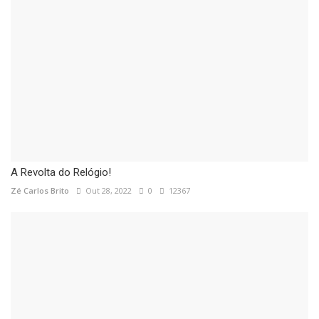
Ver também |
Ser Próximo: O desafio de cuidar do outro numa sociedade em sofrimento
Bolos saudáveis: como fazer bolos caseiros com menos açúcar
Pronto para embarcar na próxima aventura?
Garanta seu alojamento
com o Selo Draft World Magazine e descubra o mundo
A Revolta do Relógio!
connosco!
►
Reserve agora
Zé Carlos Brito
Out 28, 2022
0
12367