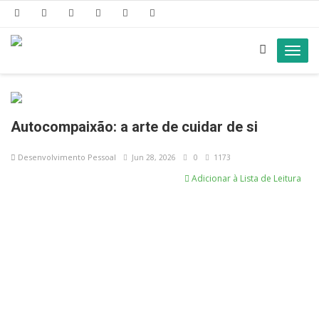
Toggl
navig
Autocompaixão: a arte de cuidar de si
Desenvolvimento Pessoal
Jun 28, 2026
0
1173
Adicionar à Lista de Leitura