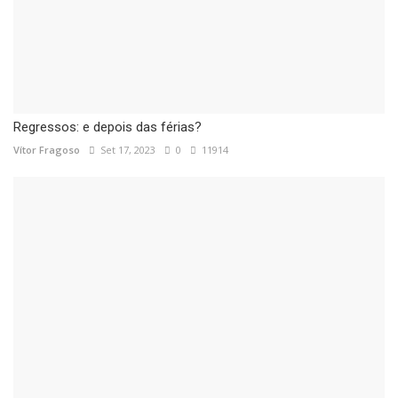
Regressos: e depois das férias?
Vítor Fragoso
Set 17, 2023
0
11914