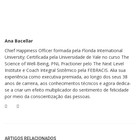
Esta afirmação é da Dra. Kristin Neff, no seu livro "Autocompaixão:
Pare de se torturar e deixe a insegurança para trás".
A autocompaixão é
positivamente associada à sabedoria, ao otimismo e à felicidade.
Segundo a autora, “Uma das descobertas mais fortes e consistentes
relatadas na literatura é que as pessoas mais auto compassivas
Ana Bacellar
tendem a ser menos ansiosas e deprimidas. Pesquisas demonstram
Chief Happiness Officer formada pela Florida International
uma relação muito forte entre a autocompaixão e a ansiedade e a
University; Certificada pela Universidade de Yale no curso The
depressão, conseguindo explicar em torno de 20% dos casos. Isso
Science of Well-Being, PNL Practioner pelo The Next Level
significa que a autocompaixão é um fator de proteção importante contra
Institute e Coach Integral Sistêmico pela FEBRACIS. Alia sua
experiência como executiva premiada, ao longo dos seus 38
a ansiedade e a depressão”.
anos de carreira, aos conhecimentos técnicos e agora dedica-
A autocompaixão é simplesmente a compaixão voltada para nós
se a criar um efeito multiplicador do sentimento de felicidade
por meio da conscientização das pessoas.
mesmos. Ao invés de nos julgarmos e criticarmos por inadequações ou
deficiências, a autocompaixão nos ensina a sermos mais gentis e
compreensivos, quando confrontados por falhas pessoais –
Afinal,
quem disse que devemos ser perfeitos?
Praticar a autocompaixão envolve desenvolver formas alternativas de
ARTIGOS RELACIONADOS