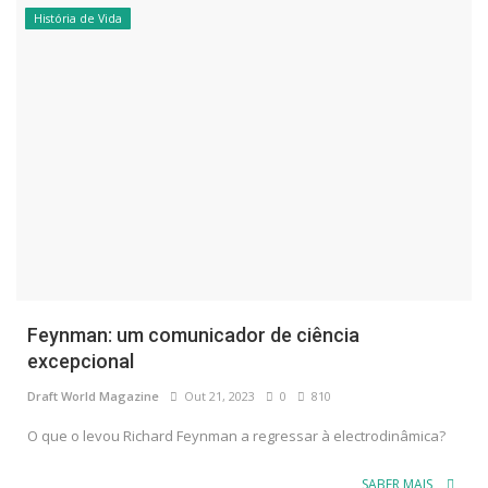
História de Vida
Feynman: um comunicador de ciência
excepcional
Draft World Magazine
Out 21, 2023
0
810
O que o levou Richard Feynman a regressar à electrodinâmica?
SABER MAIS