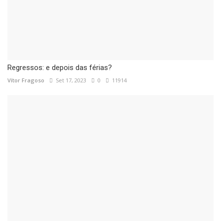
Regressos: e depois das férias?
Vítor Fragoso
Set 17, 2023
0
11914