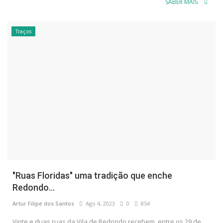
SABER MAIS
Traços
"Ruas Floridas" uma tradição que enche
Redondo...
Artur Filipe dos Santos
Ago 4, 2023
0
854
Vinte e duas ruas da Vila de Redondo recebem, entre os 29 de