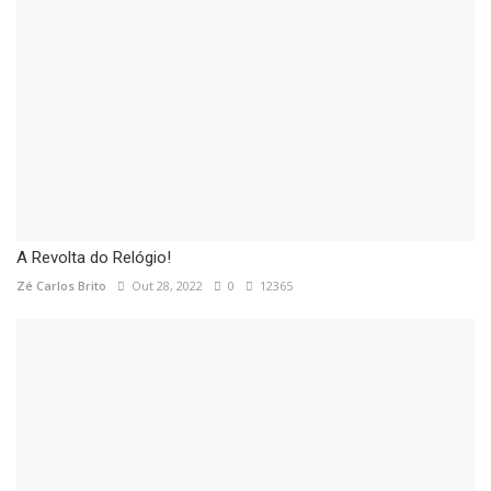
A Revolta do Relógio!
Zé Carlos Brito
Out 28, 2022
0
12365