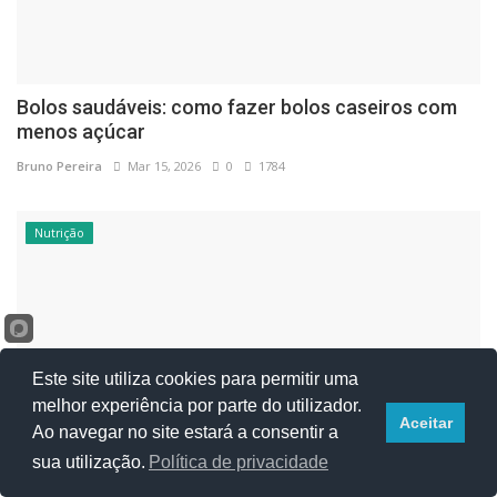
Bolos saudáveis: como fazer bolos caseiros com
menos açúcar
Bruno Pereira
Mar 15, 2026
0
1784
Nutrição
Este site utiliza cookies para permitir uma
melhor experiência por parte do utilizador.
Aceitar
Ao navegar no site estará a consentir a
sua utilização.
Política de privacidade
Alimentação, Exercício e Sexualidade: O Equilíbrio