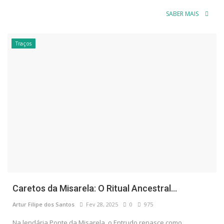
SABER MAIS
Traços
Caretos da Misarela: O Ritual Ancestral...
Artur Filipe dos Santos
Fev 28, 2025
0
975
Na lendária Ponte da Misarela, o Entrudo renasce como