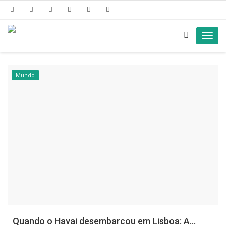
Toggl
navig
Mundo
Quando o Havai desembarcou em Lisboa: A...