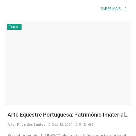
SABER MAIS
Traços
Arte Equestre Portuguesa: Património Imaterial...
Artur Filipe dos Santos
Dez 13, 2024
0
693
Reconhecimento da UNESCO eleva a tradição equestre nacional